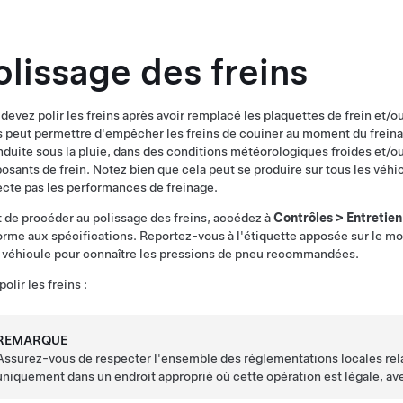
olissage des freins
devez polir les freins après avoir remplacé les plaquettes de frein et/ou
s peut permettre d'empêcher les freins de couiner au moment du freinage
nduite sous la pluie, dans des conditions météorologiques froides et/ou
sants de frein. Notez bien que cela peut se produire sur tous les véhic
ecte pas les performances de freinage.
 de procéder au polissage des freins, accédez à
Contrôles
>
Entretien
rme aux spécifications. Reportez-vous à l'étiquette apposée sur le mo
 véhicule pour connaître les pressions de pneu recommandées.
polir les freins :
REMARQUE
Assurez-vous de respecter l'ensemble des réglementations locales rela
uniquement dans un endroit approprié où cette opération est légale, ave