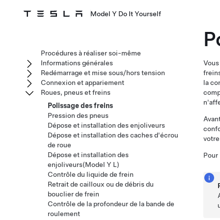
Model Y Do It Yourself
P
Procédures à réaliser soi-même
Informations générales
Vous 
Redémarrage et mise sous/hors tension
frein
Connexion et appariement
la co
Roues, pneus et freins
compo
n'aff
Polissage des freins
Pression des pneus
Avant
Dépose et installation des enjoliveurs
confo
Dépose et installation des caches d'écrou
votre
de roue
Dépose et installation des
Pour 
enjoliveurs(Model Y L)
Contrôle du liquide de frein
Retrait de cailloux ou de débris du
bouclier de frein
Contrôle de la profondeur de la bande de
roulement