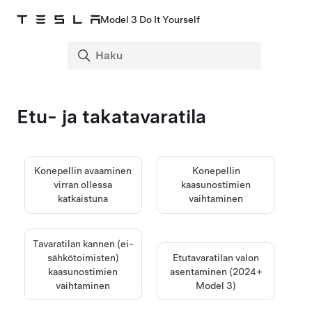
Model 3 Do It Yourself
Etu- ja takatavaratila
Konepellin avaaminen
Konepellin
virran ollessa
kaasunostimien
katkaistuna
vaihtaminen
Tavaratilan kannen (ei-
sähkötoimisten)
Etutavaratilan valon
kaasunostimien
asentaminen (2024+
vaihtaminen
Model 3
)