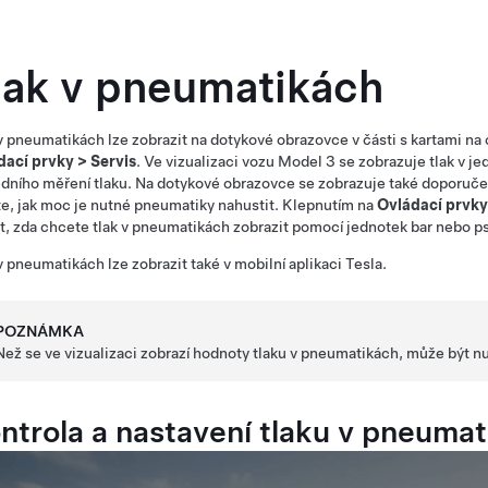
lak v pneumatikách
v pneumatikách lze zobrazit na dotykové obrazovce
v části s kartami na
dací prvky
>
Servis
. Ve vizualizaci vozu
Model 3
se zobrazuje tlak v j
dního měření tlaku. Na dotykové obrazovce se zobrazuje také doporuče
íte, jak moc je nutné pneumatiky nahustit. Klepnutím na
Ovládací prvky
t, zda chcete tlak v pneumatikách zobrazit pomocí jednotek bar nebo ps
v pneumatikách lze zobrazit také v mobilní aplikaci Tesla.
POZNÁMKA
Než se ve vizualizaci zobrazí hodnoty tlaku v pneumatikách, může být nu
ntrola a nastavení tlaku v pneuma