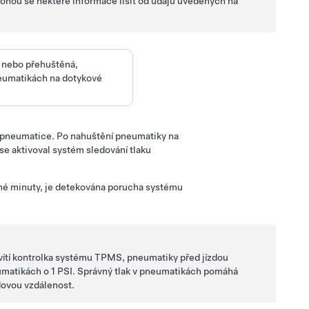
ohou se některé informace lišit od údajů uvedených na
 nebo přehuštěná,
neumatikách na
dotykové
v pneumatice. Po nahuštění pneumatiky na
 se aktivoval systém sledování tlaku
né minuty, je detekována porucha systému
svítí kontrolka systému TPMS, pneumatiky před jízdou
neumatikách o 1 PSI. Správný tlak v pneumatikách pomáhá
dovou vzdálenost.