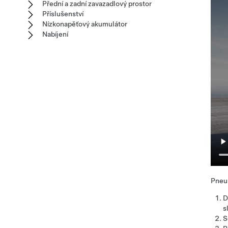
Přední a zadní zavazadlový prostor
Příslušenství
Nízkonapěťový akumulátor
Nabíjení
Pneu
D
s
S