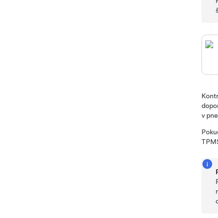
Kontr
dopor
v pne
Pokud
TPM