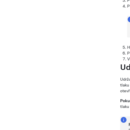
P
P
H
P
V
Ud
Udržu
tlaku
otevř
Poku
tlaku