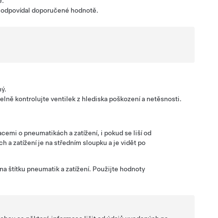
e.
k odpovídal doporučené hodnotě.
ný.
delně kontrolujte ventilek z hlediska poškození a netěsnosti.
emi o pneumatikách a zatížení, i pokud se liší od
a zatížení je na středním sloupku a je vidět po
a štítku pneumatik a zatížení. Použijte hodnoty