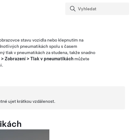
 obrazovce stavu vozidla nebo
klepnutím na
ednotlivých pneumatikách spolu s časem
ný tlak v pneumatikách za studena, takže snadno
>
Zobrazení
>
Tlak v pneumatikách
můžete
i.
tné ujet krátkou vzdálenost.
tikách