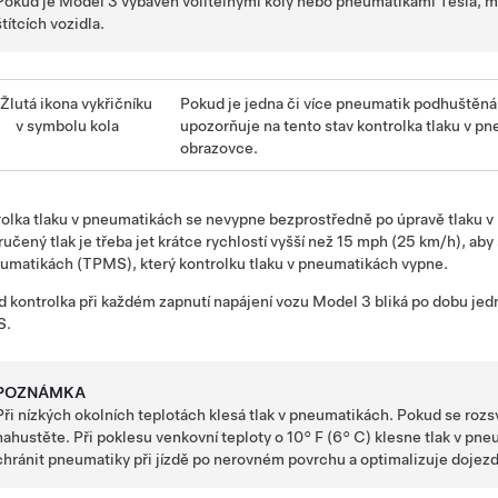
Pokud je
Model 3
vybaven volitelnými koly nebo pneumatikami Tesla, m
štítcích vozidla.
Pokud je jedna či více pneumatik podhuštěná
upozorňuje na tento stav kontrolka tlaku v p
obrazovce
.
olka tlaku v pneumatikách se nevypne bezprostředně po úpravě tlaku 
učený tlak je třeba jet krátce rychlostí vyšší než 15 mph (25 km/h), aby
umatikách (TPMS), který kontrolku tlaku v pneumatikách vypne.
 kontrolka při každém zapnutí napájení vozu
Model 3
bliká po dobu jed
S.
POZNÁMKA
Při nízkých okolních teplotách klesá tlak v pneumatikách. Pokud se roz
nahustěte. Při poklesu venkovní teploty o 10° F (6° C) klesne tlak v p
chránit pneumatiky při jízdě po nerovném povrchu a optimalizuje dojez