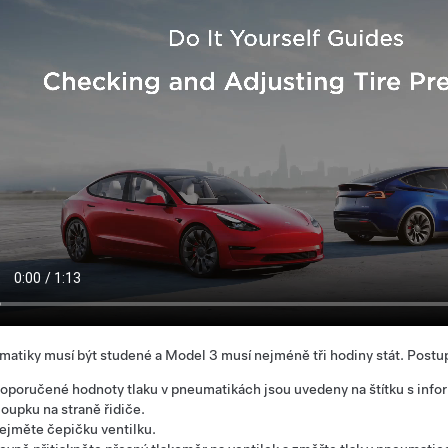
matiky musí být studené a
Model 3
musí nejméně tři hodiny stát. Postu
oporučené hodnoty tlaku v pneumatikách jsou uvedeny na štítku s infor
loupku na straně řidiče.
ejměte čepičku ventilku.