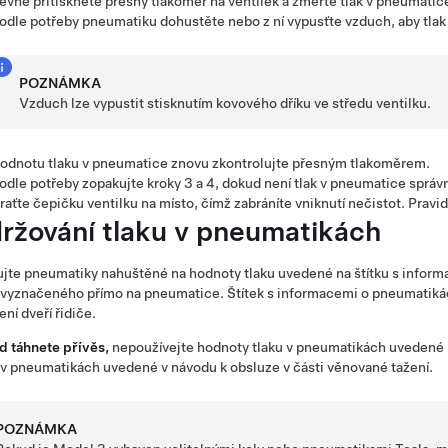
evně přitiskněte přesný tlakoměr na ventilek a změřte tlak v pneumatic
odle potřeby pneumatiku dohustěte nebo z ní vypusťte vzduch, aby tla
POZNÁMKA
Vzduch lze vypustit stisknutím kovového dříku ve středu ventilku.
odnotu tlaku v pneumatice znovu zkontrolujte přesným tlakoměrem.
odle potřeby zopakujte kroky 3 a 4, dokud není tlak v pneumatice správ
raťte čepičku ventilku na místo, čímž zabráníte vniknutí nečistot. Pravi
ržování tlaku v pneumatikách
jte pneumatiky nahuštěné na hodnoty tlaku uvedené na štítku s informac
 vyznačeného přímo na pneumatice. Štítek s informacemi o pneumatikách 
ení dveří řidiče.
d táhnete přívěs,
nepoužívejte hodnoty tlaku v pneumatikách uvedené n
 v pneumatikách uvedené v návodu k obsluze v části věnované tažení.
POZNÁMKA