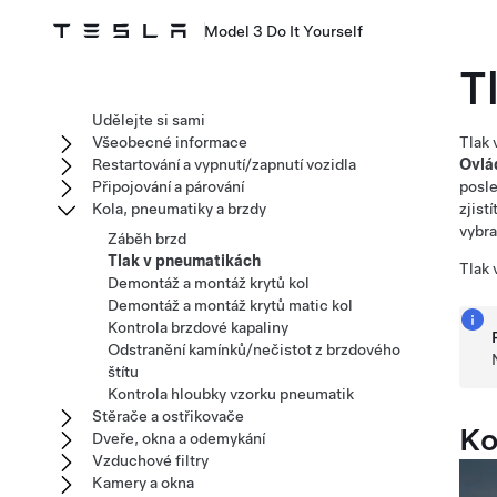
Model 3 Do It Yourself
T
Udělejte si sami
Všeobecné informace
Tlak 
Restartování a vypnutí/zapnutí vozidla
Ovlá
Připojování a párování
posle
Kola, pneumatiky a brzdy
zjist
vybra
Záběh brzd
Tlak v pneumatikách
Tlak 
Demontáž a montáž krytů kol
Demontáž a montáž krytů matic kol
Kontrola brzdové kapaliny
Odstranění kamínků/nečistot z brzdového
štítu
Kontrola hloubky vzorku pneumatik
Stěrače a ostřikovače
Ko
Dveře, okna a odemykání
Vzduchové filtry
Kamery a okna