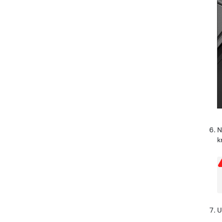
N
k
U