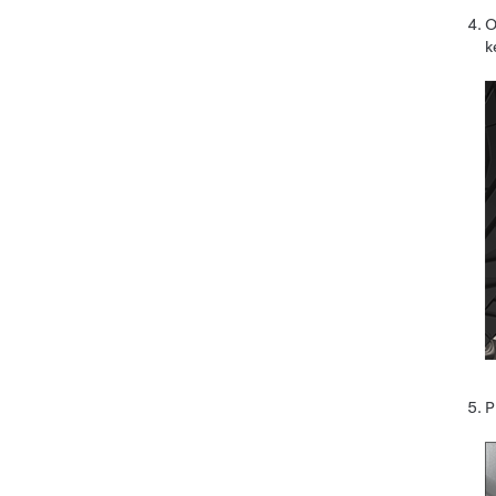
O
k
P