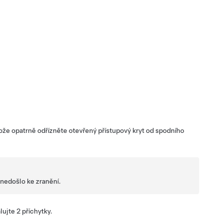
ože opatrně odřízněte otevřený přístupový kryt od spodního
 nedošlo ke zranění.
ujte 2 příchytky.