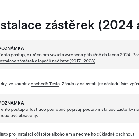
nstalace zástěrek (2024 
POZNÁMKA
Tento postup je určen pro vozidla vyrobená přibližně do ledna 2024. Pos
Instalace zástěrek a lapačů nečistot (2017–2023)
.
rky lze koupit v
obchodě Tesla
. Zástěrky nainstalujte následujícím zp
POZNÁMKA
Tento postup a ilustrace podrobně popisují postup instalace zástěrky na
zrcadlově obrácený.
ísto pro instalaci očistěte alkoholem a nechte ho důkladně oschnout.