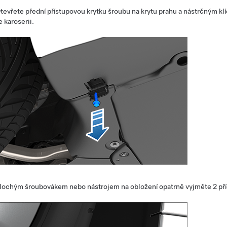
tevřete přední přístupovou krytku šroubu na krytu prahu a nástrčným k
e karoserii.
lochým šroubovákem nebo nástrojem na obložení opatrně vyjměte 2 pří