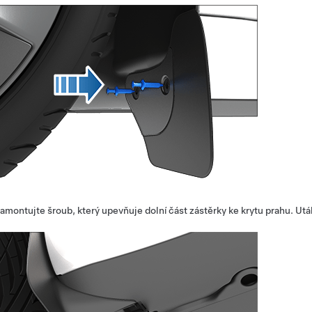
amontujte šroub, který upevňuje dolní část zástěrky ke krytu prahu. U