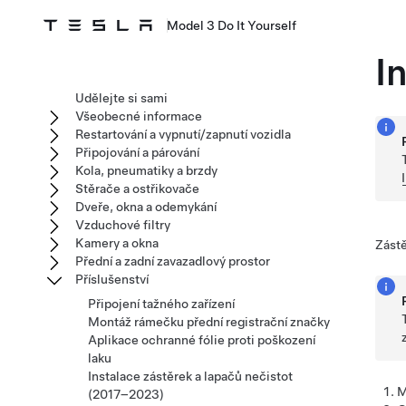
Model 3 Do It Yourself
I
Udělejte si sami
Všeobecné informace
Restartování a vypnutí/zapnutí vozidla
Připojování a párování
Kola, pneumatiky a brzdy
Stěrače a ostřikovače
Dveře, okna a odemykání
Vzduchové filtry
Kamery a okna
Zástě
Přední a zadní zavazadlový prostor
Příslušenství
Připojení tažného zařízení
Montáž rámečku přední registrační značky
Aplikace ochranné fólie proti poškození
laku
Instalace zástěrek a lapačů nečistot
M
(2017–2023)