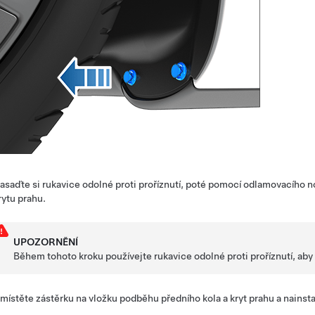
asaďte si rukavice odolné proti proříznutí, poté pomocí odlamovacího n
rytu prahu.
UPOZORNĚNÍ
Během tohoto kroku používejte rukavice odolné proti proříznutí, aby
místěte zástěrku na vložku podběhu předního kola a kryt prahu a nainstal