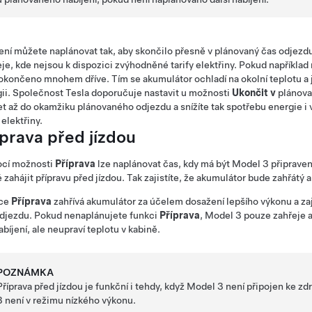
ení můžete naplánovat tak, aby skončilo přesně v plánovaný čas odjezdu, 
je, kde nejsou k dispozici zvýhodněné tarify elektřiny. Pokud například
okončeno mnohem dříve. Tím se akumulátor ochladí na okolní teplotu a
ii. Společnost Tesla doporučuje nastavit u možnosti
Ukončit v
plánova
et až do okamžiku plánovaného odjezdu a snížíte tak spotřebu energie i
 elektřiny.
íprava před jízdou
cí možnosti
Příprava
lze naplánovat čas, kdy má být
Model 3
připraven
 zahájit přípravu před jízdou. Tak zajistíte, že akumulátor bude zahřátý
ce
Příprava
zahřívá akumulátor za účelem dosažení lepšího výkonu a zaj
djezdu. Pokud nenaplánujete funkci
Příprava
,
Model 3
pouze zahřeje a
abíjení, ale neupraví teplotu v kabině.
POZNÁMKA
Příprava před jízdou je funkční i tehdy, když
Model 3
není připojen ke zd
3
není v režimu nízkého výkonu.