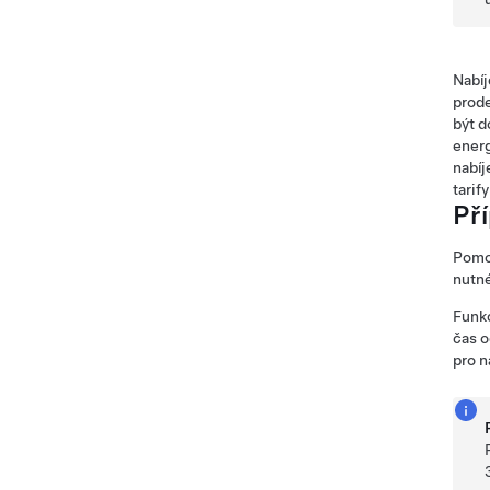
Nabíj
prode
být d
energ
nabíj
tarify
Př
Pomo
nutné
Funk
čas o
pro n