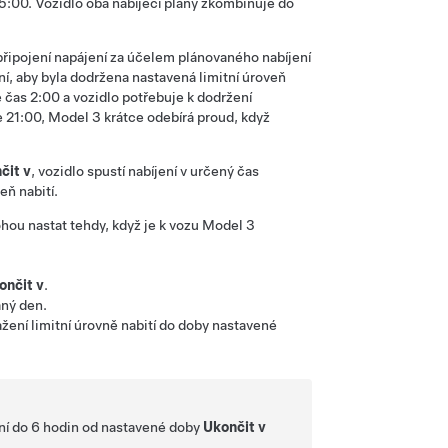
a 5:00. Vozidlo oba nabíjecí plány zkombinuje do
připojení napájení za účelem plánovaného nabíjení
ní, aby byla dodržena nastavená limitní úroveň
 čas 2:00 a vozidlo potřebuje k dodržení
e 21:00,
Model 3
krátce odebírá proud, když
čit v
, vozidlo spustí nabíjení v určený čas
eň nabití.
hou nastat tehdy, když je k vozu
Model 3
ončit v
.
aný den.
žení limitní úrovně nabití do doby nastavené
ení do 6 hodin od nastavené doby
Ukončit v