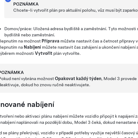
POZNÁMKA
Chcete-li vytvořit plán pro aktuální polohu, vůz musí být zapark
Domov/práce: Uložená adresa bydliště a zaměstnání. Tyto možnosti 
bydliště nebo zaměstnání.
lepnutím na možnost
Příprava
můžete nastavit čas a četnost přípravy v
lepnutím na
Nabíjení
můžete nastavit čas zahájení a ukončení nabíjení 
ýběrem možnosti
Vytvořit
plán vytvoříte.
POZNÁMKA
Pokud není vybrána možnost
Opakovat každý týden
,
Model 3
provede 
deaktivuje, dokud ho znovu ručně neaktivujete.
ánované nabíjení
tvoření nebo aktivaci plánu nabíjení můžete vozidlo připojit k napájení 
nabíjení naplánovali na pozdější dobu,
Model 3
čeká, dokud nenastane ča
 se plány překrývají, vozidlo v případě potřeby využije největší časový ús