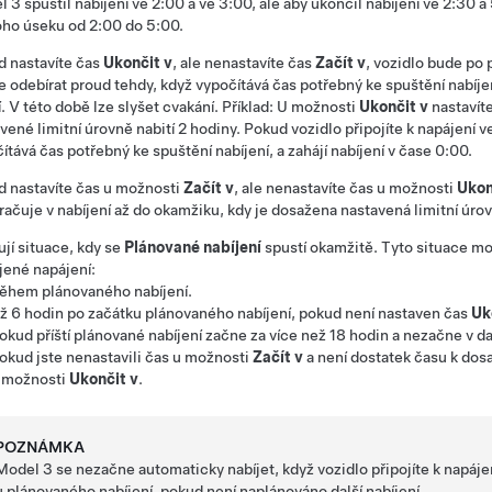
l 3
spustil nabíjení ve 2:00 a ve 3:00, ale aby ukončil nabíjení ve 2:30 
ho úseku od 2:00 do 5:00.
 nastavíte čas
Ukončit v
, ale nenastavíte čas
Začít v
, vozidlo bude po 
e odebírat proud tehdy, když vypočítává čas potřebný ke spuštění nabíje
í. V této době lze slyšet cvakání. Příklad: U možnosti
Ukončit v
nastavíte
vené limitní úrovně nabití 2 hodiny. Pokud vozidlo připojíte k napájení v
ítává čas potřebný ke spuštění nabíjení, a zahájí nabíjení v čase 0:00.
 nastavíte čas u možnosti
Začít v
, ale nenastavíte čas u možnosti
Ukon
račuje v nabíjení až do okamžiku, kdy je dosažena nastavená limitní úrov
ují situace, kdy se
Plánované nabíjení
spustí okamžitě. Tyto situace mo
jené napájení:
ěhem plánovaného nabíjení.
ž 6 hodin po začátku plánovaného nabíjení, pokud není nastaven čas
Uk
okud příští plánované nabíjení začne za více než 18 hodin a nezačne v d
okud jste nenastavili čas u možnosti
Začít v
a není dostatek času k dosa
 možnosti
Ukončit v
.
POZNÁMKA
Model 3
se nezačne automaticky nabíjet, když vozidlo připojíte k napáj
u plánovaného nabíjení, pokud není naplánováno další nabíjení.