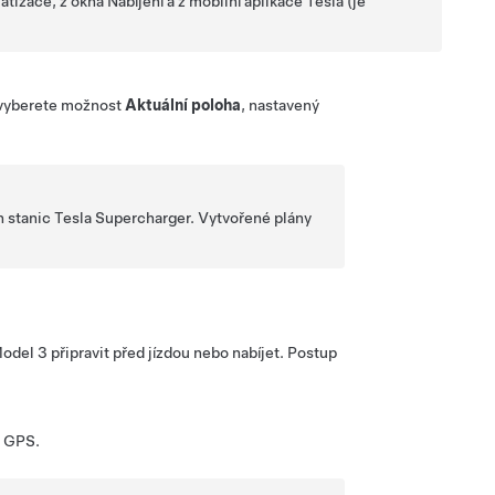
tizace, z okna Nabíjení a z mobilní aplikace Tesla (je
d vyberete možnost
Aktuální poloha
, nastavený
ch stanic Tesla Supercharger. Vytvořené plány
odel 3
připravit před jízdou nebo nabíjet. Postup
c GPS.