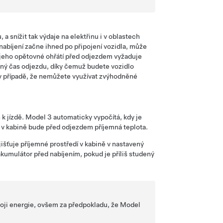
a snížit tak výdaje na elektřinu i v oblastech
 nabíjení začne ihned po připojení vozidla, může
 jeho opětovné ohřátí před odjezdem vyžaduje
ný čas odjezdu, díky čemuž budete vozidlo
 v případě, že nemůžete využívat zvýhodněné
 k jízdě.
Model 3
automaticky vypočítá, kdy je
 a v kabině bude před odjezdem příjemná teplota.
išťuje příjemné prostředí v kabině v nastavený
kumulátor před nabíjením, pokud je příliš studený
roji energie, ovšem za předpokladu, že
Model