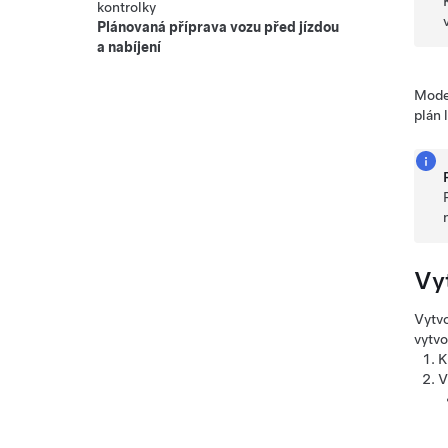
kontrolky
Plánovaná příprava vozu před jízdou
a nabíjení
Mode
plán 
Vy
Vytv
vytvo
K
V