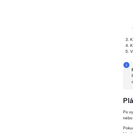
K
K
V
Pl
Po vy
nebo 
Pokud