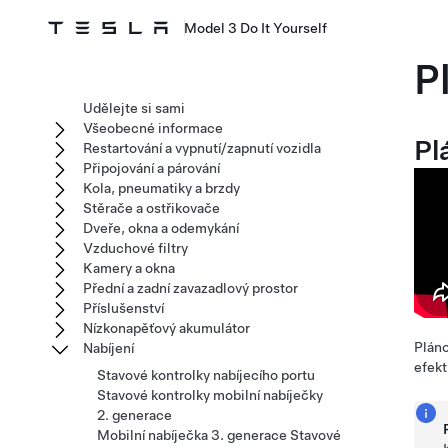
Model 3 Do It Yourself
P
Udělejte si sami
Všeobecné informace
Pl
Restartování a vypnutí/zapnutí vozidla
Připojování a párování
Kola, pneumatiky a brzdy
Stěrače a ostřikovače
Dveře, okna a odemykání
Vzduchové filtry
Kamery a okna
Přední a zadní zavazadlový prostor
Příslušenství
Nízkonapěťový akumulátor
Pláno
Nabíjení
efekt
Stavové kontrolky nabíjecího portu
Stavové kontrolky mobilní nabíječky
2. generace
Mobilní nabíječka 3. generace Stavové