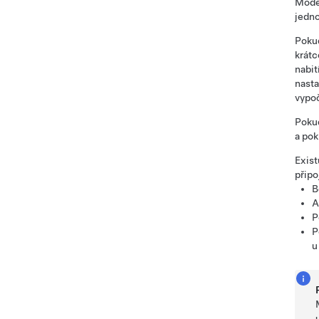
Mode
jedno
Pokud
krátc
nabit
nasta
vypoč
Pokud
a pok
Exist
připo
B
A
P
P
u