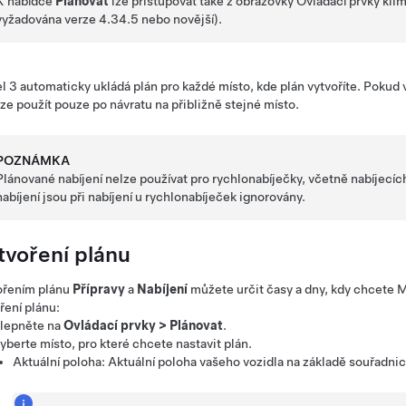
K nabídce
Plánovat
lze přistupovat také z obrazovky Ovládací prvky klima
vyžadována verze 4.34.5 nebo novější).
l 3
automaticky ukládá plán pro každé místo, kde plán vytvoříte. Poku
lze použít pouze po návratu na přibližně stejné místo.
POZNÁMKA
Plánované nabíjení nelze používat pro rychlonabíječky, včetně nabíjecí
nabíjení jsou při nabíjení u rychlonabíječek ignorovány.
tvoření plánu
ořením plánu
Přípravy
a
Nabíjení
můžete určit časy a dny, kdy chcete
M
ření plánu:
lepněte na
Ovládací prvky
>
Plánovat
.
yberte místo, pro které chcete nastavit plán.
Aktuální poloha: Aktuální poloha vašeho vozidla na základě souřadni