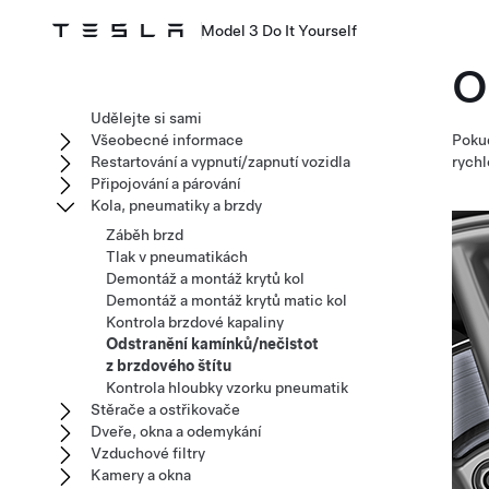
Model 3 Do It Yourself
O
Udělejte si sami
Všeobecné informace
Pokud
Restartování a vypnutí/zapnutí vozidla
rychl
Připojování a párování
Kola, pneumatiky a brzdy
Záběh brzd
Tlak v pneumatikách
Demontáž a montáž krytů kol
Demontáž a montáž krytů matic kol
Kontrola brzdové kapaliny
Odstranění kamínků/nečistot
z brzdového štítu
Kontrola hloubky vzorku pneumatik
Stěrače a ostřikovače
Dveře, okna a odemykání
Vzduchové filtry
Kamery a okna