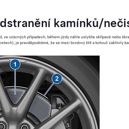
dstranění kamínků/nečis
, ve vzácných případech, během jízdy náhle uslyšíte skřípavé nebo škrab
ostech), je pravděpodobné, že se mezi brzdový štít a kotouč zaklínily k