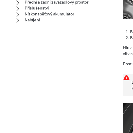
Přední a zadní zavazadlový prostor
Příslušenství
Nízkonapěťový akumulátor
Nabíjení
B
B
Hluk 
vliv 
Postu