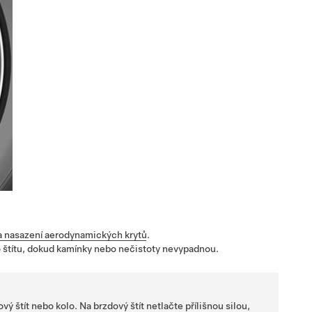
a nasazení aerodynamických krytů
.
ho štítu, dokud kamínky nebo nečistoty nevypadnou.
 štít nebo kolo. Na brzdový štít netlačte přílišnou silou,