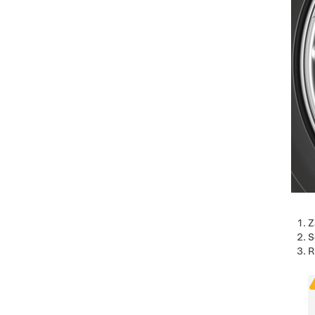
Z
S
R