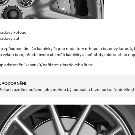
rzdový kotouč
rzdový štít
je způsoben tím, že kamínky či jiné nečistoty drhnou o brzdový kotouč, 
na výkon brzd, přesto byste ale měli kamínky a nečistoty odstranit co nej
p odstranění kamínků/nečistot z brzdového štítu:
UPOZORNĚNÍ
Pokud vozidlo nedávno jelo, mohou být součásti brzd horké. Nedotýkejte