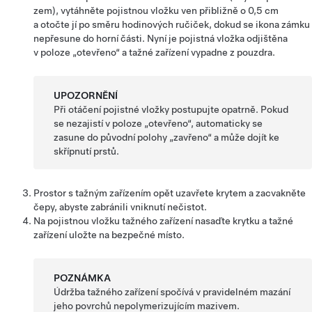
zem), vytáhněte pojistnou vložku ven přibližně o 0,5 cm
a otočte jí po směru hodinových ručiček, dokud se ikona zámku
nepřesune do horní části. Nyní je pojistná vložka odjištěna
v poloze „otevřeno“ a tažné zařízení vypadne z pouzdra.
UPOZORNĚNÍ
Při otáčení pojistné vložky postupujte opatrně. Pokud
se nezajistí v poloze „otevřeno“, automaticky se
zasune do původní polohy „zavřeno“ a může dojít ke
skřípnutí prstů.
Prostor s tažným zařízením opět uzavřete krytem a zacvakněte
čepy, abyste zabránili vniknutí nečistot.
Na pojistnou vložku tažného zařízení nasaďte krytku a tažné
zařízení uložte na bezpečné místo.
POZNÁMKA
Údržba tažného zařízení spočívá v pravidelném mazání
jeho povrchů nepolymerizujícím mazivem.