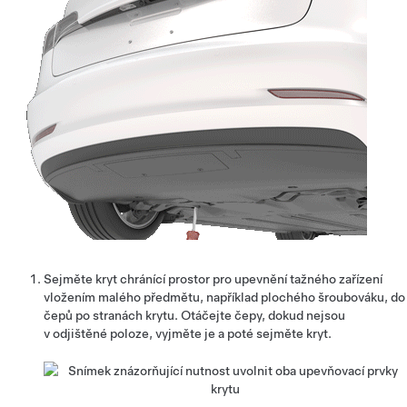
Sejměte kryt chránící prostor pro upevnění tažného zařízení
vložením malého předmětu, například plochého šroubováku, do
čepů po stranách krytu. Otáčejte čepy, dokud nejsou
v odjištěné poloze, vyjměte je a poté sejměte kryt.