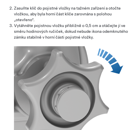
Zasuňte klíč do pojistné vložky na tažném zařízení a otočte
vložkou, aby byla horní část klíče zarovnána s polohou
„otevřeno“.
Vytáhněte pojistnou vložku přibližně o 0,5 cm a otáčejte jí ve
směru hodinových ručiček, dokud nebude ikona odemknutého
zámku stabilně v horní části pojistné vložky.