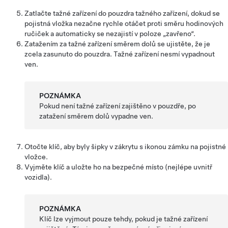
Zatlačte tažné zařízení do pouzdra tažného zařízení, dokud se
pojistná vložka nezačne rychle otáčet proti směru hodinových
ručiček a automaticky se nezajistí v poloze „zavřeno“.
Zatažením za tažné zařízení směrem dolů se ujistěte, že je
zcela zasunuto do pouzdra. Tažné zařízení nesmí vypadnout
ven.
POZNÁMKA
Pokud není tažné zařízení zajištěno v pouzdře, po
zatažení směrem dolů vypadne ven.
Otočte klíč, aby byly šipky v zákrytu s ikonou zámku na pojistné
vložce.
Vyjměte klíč a uložte ho na bezpečné místo (nejlépe uvnitř
vozidla).
POZNÁMKA
Klíč lze vyjmout pouze tehdy, pokud je tažné zařízení