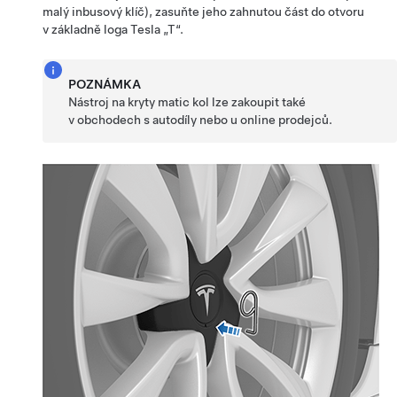
malý inbusový klíč), zasuňte jeho zahnutou část do otvoru
v základně loga Tesla „T“.
POZNÁMKA
Nástroj na kryty matic kol lze zakoupit také
v obchodech s autodíly nebo u online prodejců.