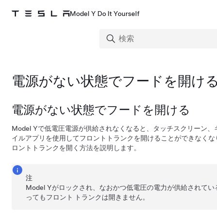
Model Y Do It Yourself
電源がない状態でフードを開け
電源がない状態でフードを開ける
Model Y
で
低電圧
電源が供給されなくなると、タッチスクリーン
、
イルアプリを使用してフロントトランクを開けることができなくな
ロントトランクを開く方法を説明します。
注
Model Y
がロックされ、なおかつ
低電圧
の電力が供給されてい
ってもフロント トランクは開きません。