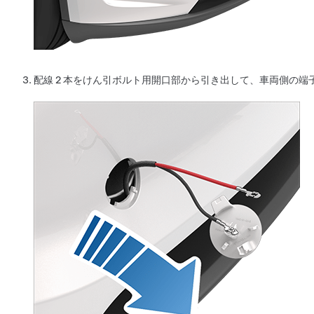
配線 2 本をけん引ボルト用開口部から引き出して、車両側の端