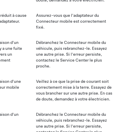
doute, demandez à votre électricien.
 réduit à cause
Assurez-vous que l'adaptateur du
adaptateur.
Connecteur mobile est correctement
fixé.
aison d'un
Débranchez le Connecteur mobile du
 y a une fuite
véhicule, puis rebranchez-le. Essayez
vers un
une autre prise. Si l'erreur persiste,
lement
contactez le Service Center le plus
proche.
aison d'une
Veillez à ce que la prise de courant soit
eur mobile
correctement mise à la terre. Essayez de
vous brancher sur une autre prise. En cas
de doute, demandez à votre électricien.
aison d'un
Débranchez le Connecteur mobile du
véhicule, puis rebranchez-le. Essayez
une autre prise. Si l'erreur persiste,