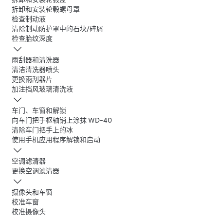
拆卸和安装轮毂螺母罩
检查制动液
清除制动防护罩中的石块/碎屑
检查胎纹深度
雨刮器和清洗器
清洁清洗器喷头
更换雨刮器片
加注挡风玻璃清洗液
车门、车窗和解锁
向车门把手枢轴销上涂抹 WD-40
清除车门把手上的冰
使用手机应用程序解锁和启动
空调滤清器
更换空调滤清器
摄像头和车窗
校准车窗
校准摄像头