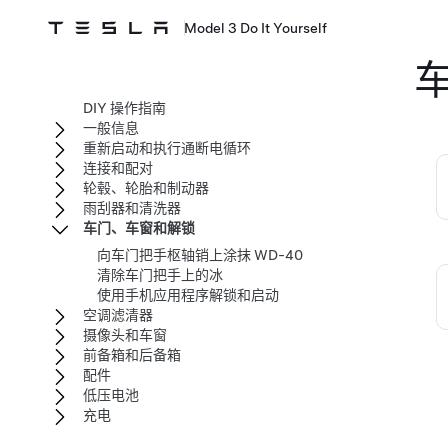
Model 3 Do It Yourself
DIY 操作指南
一般信息
重新启动和执行通断电循环
连接和配对
轮毂、轮胎和制动器
雨刮器和清洗器
车门、车窗和解锁
向车门把手枢轴销上涂抹 WD-40
清除车门把手上的冰
使用手机应用程序解锁和启动
空调滤清器
摄像头和车窗
前备箱和后备箱
配件
低压电池
充电