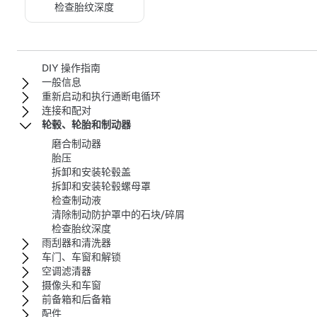
检查胎纹深度
DIY 操作指南
一般信息
重新启动和执行通断电循环
连接和配对
轮毂、轮胎和制动器
磨合制动器
胎压
拆卸和安装轮毂盖
拆卸和安装轮毂螺母罩
检查制动液
清除制动防护罩中的石块/碎屑
检查胎纹深度
雨刮器和清洗器
车门、车窗和解锁
空调滤清器
摄像头和车窗
前备箱和后备箱
配件