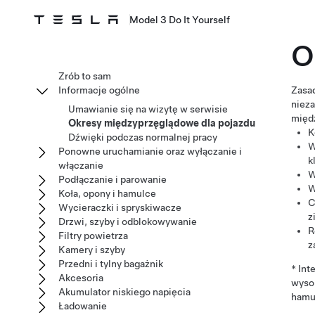
Model 3 Do It Yourself
O
Zrób to sam
Informacje ogólne
Zasad
niez
Umawianie się na wizytę w serwisie
międ
Okresy międzyprzęglądowe dla pojazdu
K
Dźwięki podczas normalnej pracy
W
Ponowne uruchamianie oraz wyłączanie i
k
włączanie
W
Podłączanie i parowanie
W
Koła, opony i hamulce
C
Wycieraczki i spryskiwacze
z
Drzwi, szyby i odblokowywanie
R
Filtry powietrza
z
Kamery i szyby
Przedni i tylny bagażnik
* In
Akcesoria
wysok
Akumulator niskiego napięcia
hamu
Ładowanie