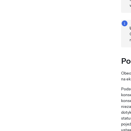
Po
Obec
na e
Pods
konse
kons
niez
doty
statu
pojeź
ustaw