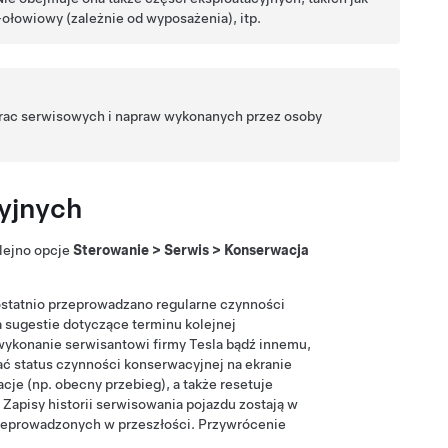
-ołowiowy
(zależnie od wyposażenia)
,
itp.
 prac serwisowych i napraw wykonanych przez osoby
yjnych
lejno opcje
Sterowanie
>
Serwis
>
Konserwacja
statnio przeprowadzano regularne czynności
a sugestie dotyczące terminu kolejnej
 wykonanie serwisantowi firmy Tesla bądź innemu,
 status czynności konserwacyjnej na ekranie
cje (np. obecny przebieg), a także resetuje
Zapisy historii serwisowania pojazdu zostają w
rzeprowadzonych w przeszłości. Przywrócenie