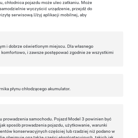
u, chłodnica pojazdu może ulec zatkaniu. Może
samodzielnie wyczyścić urządzenie, przejdź do
wizytę serwisową.
Użyj aplikacji mobilnej, aby
ym i dobrze oświetlonym miejscu. Dla własnego
ę komfortowo, i zawsze postępować zgodnie ze wszystkimi
nika płynu chłodzącego akumulator.
bu prowadzenia samochodu. Pojazd
Model 3
powinien być
 jak sposób prowadzenia pojazdu, użytkowanie, warunki
entów konserwacyjnych częściej lub rzadziej niż podano w
Nie obejmuje ona także części eksploatacyjnych, takich jak