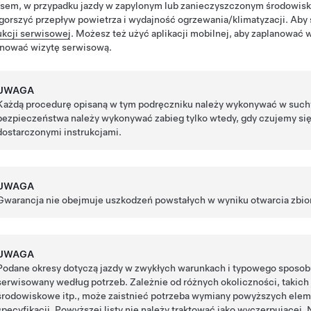
sem, w przypadku jazdy w zapylonym lub zanieczyszczonym środowisk
gorszyć przepływ powietrza i wydajność ogrzewania/klimatyzacji.
Aby 
ukcji serwisowej
. Możesz też użyć aplikacji mobilnej, aby zaplanować 
anować wizytę serwisową.
UWAGA
Każdą procedurę opisaną w tym podręczniku należy wykonywać w such
bezpieczeństwa należy wykonywać zabieg tylko wtedy, gdy czujemy si
dostarczonymi instrukcjami.
UWAGA
Gwarancja nie obejmuje uszkodzeń powstałych w wyniku otwarcia zbior
UWAGA
Podane okresy dotyczą jazdy w zwykłych warunkach i typowego sposo
serwisowany według potrzeb. Zależnie od różnych okoliczności, takich
środowiskowe itp., może zaistnieć potrzeba wymiany powyższych elem
specyfikacji. Powyższej listy nie należy traktować jako wyczerpującej. 