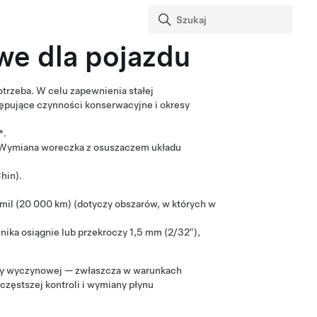
e dla pojazdu
trzeba. W celu zapewnienia stałej
tępujące czynności konserwacyjne i okresy
*.
 Wymiana woreczka z osuszaczem układu
hin).
mil (20 000 km) (dotyczy obszarów, w których w
żnika osiągnie lub przekroczy
1,5 mm (2/32″)
,
zdy wyczynowej — zwłaszcza w warunkach
zęstszej kontroli i wymiany płynu