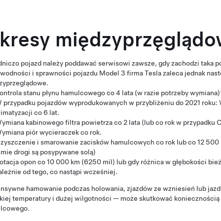
kresy międzyprzęglądow
niczo pojazd należy poddawać serwisowi zawsze, gdy zachodzi taka po
awodności i sprawności pojazdu
Model 3
firma Tesla zaleca jednak nas
zyprzeglądowe.
ontrola stanu płynu hamulcowego co 4 lata (w razie potrzeby wymiana)
 przypadku pojazdów wyprodukowanych w przybliżeniu do 2021 roku:
limatyzacji co 6 lat.
ymiana kabinowego filtra powietrza co 2 lata (lub co rok w przypadku C
ymiana piór wycieraczek co rok.
zyszczenie i smarowanie zacisków hamulcowych co rok lub co 12 500 
imie drogi są posypywane solą)
otacja opon co
10 000 km (6250 mil)
lub gdy różnica w głębokości bie
ależnie od tego, co nastąpi wcześniej.
tensywne hamowanie podczas holowania, zjazdów ze wzniesień lub ja
iej temperatury i dużej wilgotności — może skutkować koniecznością c
lcowego.