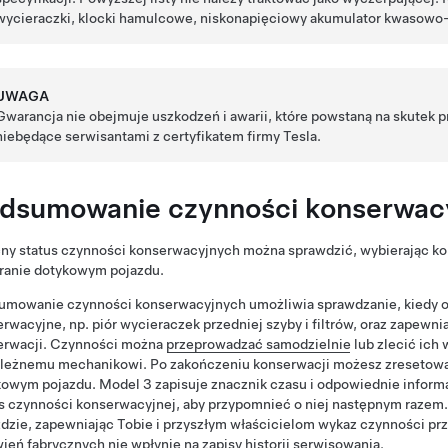
wycieraczki, klocki hamulcowe,
niskonapięciowy akumulator kwasowo
UWAGA
Gwarancja nie obejmuje uszkodzeń i awarii, które powstaną na skutek
niebędące serwisantami z certyfikatem firmy Tesla.
dsumowanie czynności konserwac
ny status czynności konserwacyjnych można sprawdzić, wybierając ko
kranie dotykowym pojazdu.
umowanie czynności konserwacyjnych umożliwia sprawdzanie, kiedy o
rwacyjne, np. piór wycieraczek przedniej szyby i filtrów, oraz zapewni
erwacji. Czynności można
przeprowadzać samodzielnie
lub zlecić ich
ależnemu mechanikowi. Po zakończeniu konserwacji możesz zresetować
kowym pojazdu.
Model 3
zapisuje znacznik czasu i odpowiednie informa
s czynności konserwacyjnej, aby przypomnieć o niej następnym razem. 
dzie, zapewniając Tobie i przyszłym właścicielom wykaz czynności p
ień fabrycznych nie wpłynie na zapisy historii serwisowania.