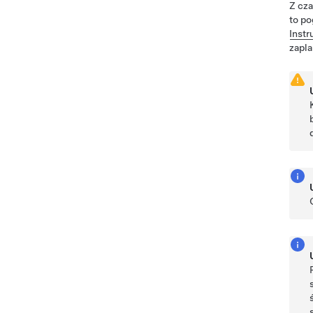
Z cza
to po
Instr
zapl