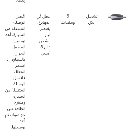
إليك.
تشغيل
5
عطل في
افصل
الكل
ومضات
المهايئ.
الوصلة
يقتصر
المتنقلة من
تيار
السيارة. أعد
الشحن
توصيل
على 8
الموصل
أمبير.
الجوال
بالسيارة. إذا
استمر
الخطأ،
فافصل
الوصلة
المتنقلة من
السيارة
ومخرج
الطاقة على
حدٍ سواء، ثم
أعد
توصيلها.