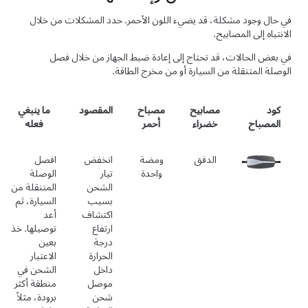
في حال وجود مشكلة، قد يضيء اللون الأحمر. حدد المشكلات من خلال
الانتباه إلى المصابيح.
في بعض الحالات، قد تحتاج إلى إعادة ضبط الجهاز من خلال فصل
الوصلة المتنقلة من السيارة أو من مخرج الطاقة.
كود
مصابيح
مصباح
المقصود
ما ينبغي
المصباح
خضراء
أحمر
فعله
الدفق
ومضة
انخفض
افصل
واحدة
تيار
الوصلة
الشحن
المتنقلة من
بسبب
السيارة، ثم
اكتشاف
أعد
ارتفاع
توصيلها. خذ
درجة
بعين
الحرارة
الاعتبار
داخل
الشحن في
موصل
منطقة أكثر
شحن
برودة، مثلاً