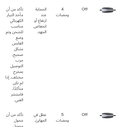
Off
4
الحماية
تأكد من أن
ومضات
عند
مأخذ التيار
ارتفاع أو
الكهربائي
انخفاض
مناسب
الجهد.
للشحن وتم
وضع
القابس
بشكل
صحيح.
جرب
التوصيل
بمخرج
مختلف. إذا
لم تكن
متأكدًا،
فاستشر
الفني.
Off
5
عطل في
تأكد من أن
ومضات
المهايئ.
محول
موصل