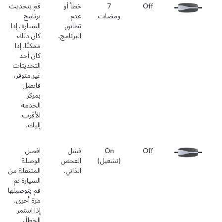
Off
7
خطأ أو
قم بتحديث
ومضات
عدم
برنامج
تطابق
السيارة، إذا
البرنامج.
كان ذلك
ممكنًا. إذا
كان أحد
التحديثات
غير متوفر،
فاتصل
بمركز
الخدمة
الأقرب
إليك.
Off
On
فشل
افصل
(تشغيل)
الفحص
الوصلة
الذاتي.
المتنقلة من
السيارة ثم
قم بتوصيلها
مرة أخرى.
إذا استمر
الخطأ،