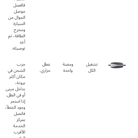
فافصل
موصل
الجوال من
السيارة
ومخرج
الطاقة، ثم
أعد
توصيله.
تشغيل
ومضة
عطل
جرب
الكل
واحدة
حراري.
الشحن في
مكان أكثر
برودة،
بداخل مبنى
أو في الظل.
إذا استمر
وجود الخطأ،
فاتصل
بمركز
الخدمة
الأقرب