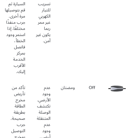
تسريب
السيارة ثم
للتيار
قم بتوصيلها
الكهربي
مرة أخرى.
عبر ممر
جرب منفذًا
ربما
مختلفًا. إذا
يكون غير
استمر وجود
آمن.
الخطأ،
فاتصل
بمركز
الخدمة
الأقرب
إليك.
Off
ومضتان
عدم
تأكد من
وجود
تأريض
الأرضي.
مخرج
تكتشف
الطاقة
الوصلة
بطريقة
المتنقلة
صحيحة.
عدم
جرب
وجود
التوصيل
أرضي.
بمخرج