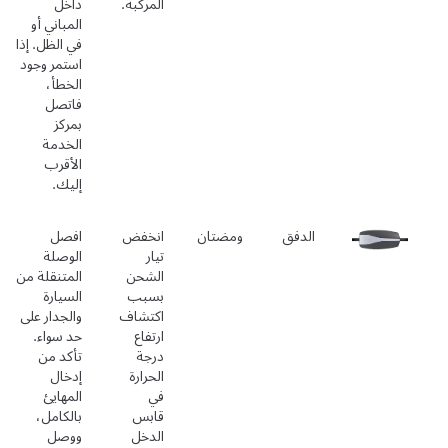
المركبة.
داخل
المباني أو
في الظل. إذا
استمر وجود
الخطأ،
فاتصل
بمركز
الخدمة
الأقرب
إليك.
الدفق
ومضتان
انخفض
افصل
تيار
الوصلة
الشحن
المتنقلة من
بسبب
السيارة
اكتشاف
والجدار على
ارتفاع
حد سواء.
درجة
تأكد من
الحرارة
إدخال
في
المهايئ
قابس
بالكامل،
الدخل
ووصل