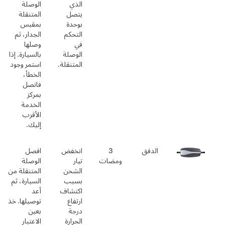
الذي
الوصلة
يتصل
المتنقلة
بوحدة
بمقبس
التحكم
الجدار، ثم
في
وصلها
الوصلة
بالسيارة. إذا
المتنقلة.
استمر وجود
الخطأ،
فاتصل
بمركز
الخدمة
الأقرب
إليك.
الدفق
3
انخفض
افصل
ومضات
تيار
الوصلة
الشحن
المتنقلة من
بسبب
السيارة، ثم
اكتشاف
أعد
ارتفاع
توصيلها. خذ
درجة
بعين
الحرارة
الاعتبار