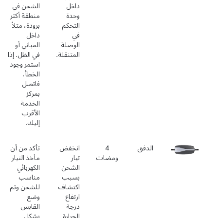
داخل
الشحن في
وحدة
منطقة أكثر
التحكم
برودة، مثلاً
في
داخل
الوصلة
المباني أو
المتنقلة.
في الظل. إذا
استمر وجود
الخطأ،
فاتصل
بمركز
الخدمة
الأقرب
إليك.
الدفق
4
انخفض
تأكد من أن
ومضات
تيار
مأخذ التيار
الشحن
الكهربائي
بسبب
مناسب
اكتشاف
للشحن وتم
ارتفاع
وضع
درجة
القابس
الحرارة
بشكل