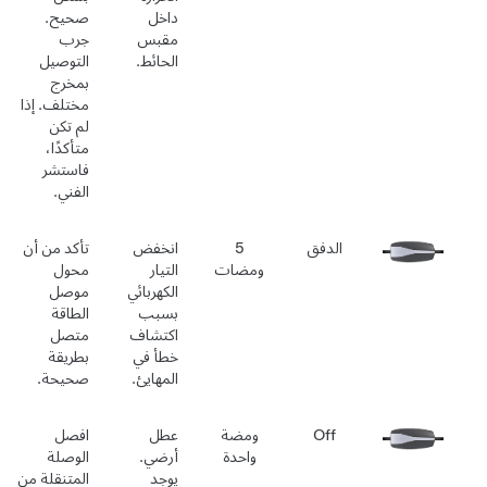
داخل
صحيح.
مقبس
جرب
الحائط.
التوصيل
بمخرج
مختلف. إذا
لم تكن
متأكدًا،
فاستشر
الفني.
الدفق
5
انخفض
تأكد من أن
ومضات
التيار
محول
الكهربائي
موصل
بسبب
الطاقة
اكتشاف
متصل
خطأ في
بطريقة
المهايئ.
صحيحة.
Off
ومضة
عطل
افصل
واحدة
أرضي.
الوصلة
يوجد
المتنقلة من