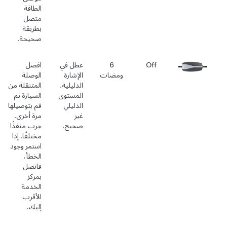
الطاقة
متصل
بطريقة
صحيحة.
Off
6
عطل في
افصل
ومضات
الإشارة
الوصلة
الدليلية.
المتنقلة من
المستوى
السيارة ثم
الدليلي
قم بتوصيلها
غير
مرة أخرى.
صحيح.
جرب منفذًا
مختلفًا. إذا
استمر وجود
الخطأ،
فاتصل
بمركز
الخدمة
الأقرب
إليك.