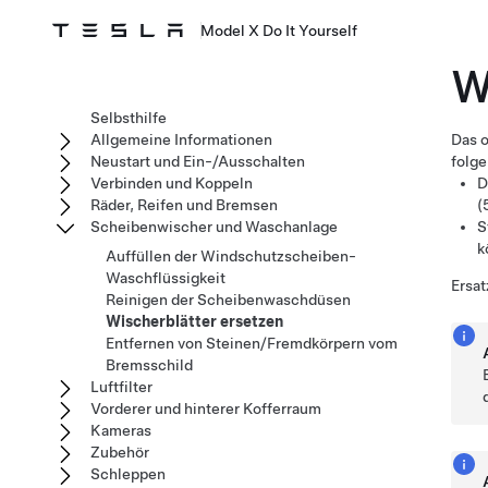
Model X Do It Yourself
W
Selbsthilfe
Allgemeine Informationen
Das o
Neustart und Ein-/Ausschalten
folge
Verbinden und Koppeln
D
Räder, Reifen und Bremsen
(
Scheibenwischer und Waschanlage
S
k
Auffüllen der Windschutzscheiben-
Waschflüssigkeit
Ersat
Reinigen der Scheibenwaschdüsen
Wischerblätter ersetzen
Entfernen von Steinen/Fremdkörpern vom
Bremsschild
Luftfilter
Vorderer und hinterer Kofferraum
Kameras
Zubehör
Schleppen