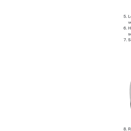
L
v
H
s
S
R