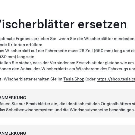
ischerblätter ersetzen
ptimale Ergebnis erzielen Sie, wenn Sie die Wischerblätter mindestens
nde Kriterien erfüllen:
as Wischerblatt auf der Fahrerseite muss
26 Zoll (650 mm)
lang und da
530 mm)
lang sein.
tellen Sie sicher, dass der Verbinder am Ersatzblatt der gleiche wie am 
önnen den Anbau des Wischerblatts am Wischerarm des Fahrzeugs u
z-Wischerblätter erhalten Sie im
Tesla Shop
(oder
https://shop.tesla.c
ANMERKUNG
Bauen Sie nur Ersatzblätter ein, die identisch mit den Originalblättern
das Scheibenwischersystem und die Windschutzscheibe beschädigen
ANMERKUNG