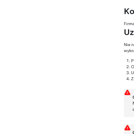
Ko
Firm
Uz
Nie n
wykor
P
O
U
Z