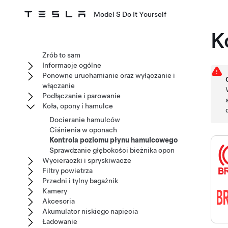
Model S Do It Yourself
K
Zrób to sam
Informacje ogólne
Ponowne uruchamianie oraz wyłączanie i
włączanie
Podłączanie i parowanie
Koła, opony i hamulce
Docieranie hamulców
Ciśnienia w oponach
Kontrola poziomu płynu hamulcowego
Sprawdzanie głębokości bieżnika opon
Wycieraczki i spryskiwacze
Filtry powietrza
Przedni i tylny bagażnik
Kamery
Akcesoria
Akumulator niskiego napięcia
Ładowanie