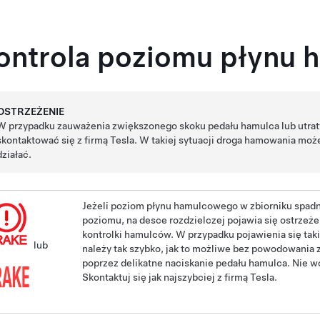
ontrola poziomu płynu
OSTRZEŻENIE
W przypadku zauważenia zwiększonego skoku pedału hamulca lub utrat
skontaktować się z firmą Tesla. W takiej sytuacji droga hamowania mo
działać.
Jeżeli poziom płynu hamulcowego w zbiorniku spadn
poziomu, na
desce rozdzielczej
pojawia się ostrzeż
kontrolki hamulców. W przypadku pojawienia się taki
lub
należy tak szybko, jak to możliwe bez powodowania 
poprzez delikatne naciskanie pedału hamulca. Nie w
Skontaktuj się jak najszybciej z firmą Tesla.