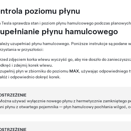
ntrola poziomu płynu
a Tesla sprawdza stan i poziom płynu hamulcowego podczas planowyc
upełnianie płynu hamulcowego
ależy uzupełniać płynu hamulcowego. Poniższe instrukcje są podane w
zystania w przyszłości:
rzed zdjęciem korka wlewu wyczyść go, aby nie doszło do zanieczyszcz
dkręć i zdejmij korek wlewu.
zupełnij płyn w zbiorniku do poziomu
MAX
, używając odpowiedniego 
ałóż i odpowiednio dokręć korek.
OSTRZEŻENIE
Można używać wyłącznie nowego płynu z hermetycznie zamkniętego p
ani płynu z otwartego pojemnika — płyn hamulcowy pochłania wilgoć, 
OSTRZEŻENIE