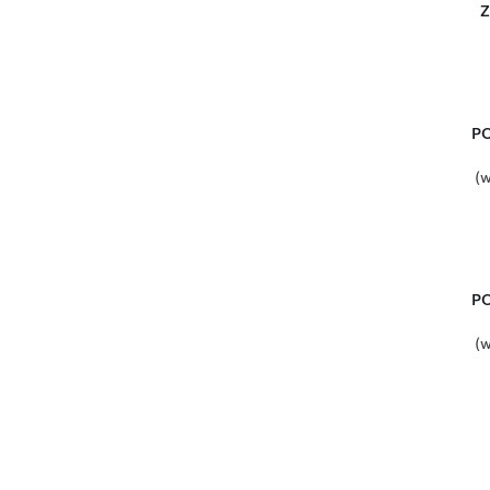
Z
P
(w
P
(w