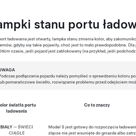
ampki stanu portu ładow
ort ładowania jest otwarty, lampka stanu zmienia kolor, aby zakomuni
emów, gdyby się takie pojawiły, choć jest to mało prawdopodobne. Dla
ótkim czasie, jeśli pojazd jest zablokowany (na przykład, jeśli podch
UWAGA
Podczas podłączania pojazdu należy pomyśleć o sprawdzeniu koloru po
lub pomarańczowe światło, rozwiązanie problemu przed odejściem moż
olor światła portu
Co to znaczy
ładowania
BIAŁY
— ŚWIECI
Model S
jest gotowy do rozpoczęcia ładowani
CIĄGLE
złącze nie jest wsunięte do gniazda albo zatr