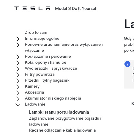
Model S Do It Yourself
L
Zrób to sam
Informacje ogólne
Gdy p
Ponowne uruchamianie oraz wyłączanie i
probl
włączanie
po kr
Podłączanie i parowanie
Koła, opony i hamulce
Wycieraczki i spryskiwacze
Filtry powietrza
Przedni i tylny bagażnik
Kamery
Akcesoria
Akumulator niskiego napięcia
K
Ładowanie
Lampki stanu portu ładowania
Zaplanowane przygotowanie pojazdu i
ładowanie
Ręczne odłączanie kabla ładowania