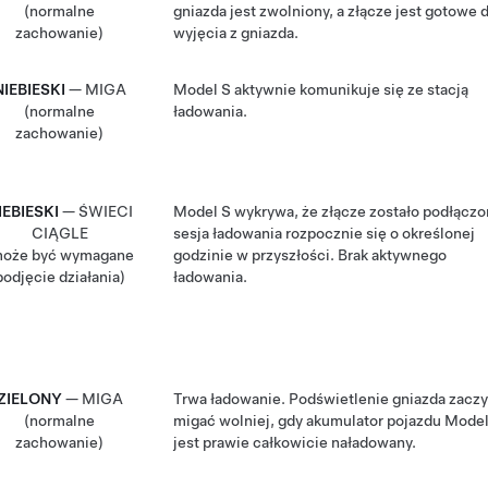
(normalne
gniazda jest zwolniony, a złącze jest gotowe 
zachowanie)
wyjęcia z gniazda.
NIEBIESKI
— MIGA
Model S
aktywnie komunikuje się ze stacją
(normalne
ładowania.
zachowanie)
IEBIESKI
— ŚWIECI
Model S
wykrywa, że złącze zostało podłączo
CIĄGLE
sesja ładowania rozpocznie się o określonej
może być wymagane
godzinie w przyszłości. Brak aktywnego
podjęcie działania)
ładowania.
ZIELONY
— MIGA
Trwa ładowanie. Podświetlenie gniazda zacz
(normalne
migać wolniej, gdy akumulator pojazdu
Model
zachowanie)
jest prawie całkowicie naładowany.