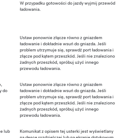
W przypadku gotowości do jazdy wyjmij przewód
ładowania.
Ustaw ponownie złącze równo z gniazdem
ładowanie i dokładnie wsuń do gniazda. Jeśli
problem utrzymuje się, sprawdź port ładowania i
złącze pod kątem przeszkód. Jeśli nie znaleziono
żadnych przeszkód, spróbuj użyć innego
przewodu ładowania.
e,
Ustaw ponownie złącze równo z gniazdem
y do
ładowanie i dokładnie wsuń do gniazda. Jeśli
problem utrzymuje się, sprawdź port ładowania i
złącze pod kątem przeszkód. Jeśli nie znaleziono
żadnych przeszkód, spróbuj użyć innego
przewodu ładowania.
e lub
Komunikat z opisem tej usterki jest wyświetlany
na
desce rozdzielczej lub
na ekranie dotykowym.