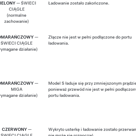
IELONY
— ŚWIECI
Ładowanie zostało zakończone.
CIĄGLE
(normalne
zachowanie)
OMARAŃCZOWY
—
Złącze nie jest w pełni podłączone do portu
ŚWIECI CIĄGLE
ładowania.
ymagane działanie)
OMARAŃCZOWY
—
Model S
ładuje się przy zmniejszonym prądzi
MIGA
ponieważ przewód nie jest w pełni podłączon
ymagane działanie)
portu ładowania.
CZERWONY
—
Wykryto usterkę i ładowanie zostało przerwan
ŚWIECI CIĄGLE
nie może się rozpocząć.