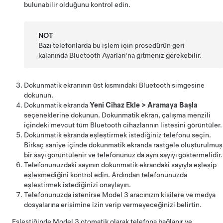
bulunabilir olduğunu kontrol edin.
NOT
Bazı telefonlarda bu işlem için prosedürün geri
kalanında Bluetooth Ayarları'na gitmeniz gerekebilir.
Dokunmatik ekranının üst kısmındaki Bluetooth simgesine
dokunun.
Dokunmatik ekranda
Yeni Cihaz Ekle
>
Aramaya Başla
seçeneklerine dokunun. Dokunmatik ekran, çalışma menzili
içindeki mevcut tüm Bluetooth cihazlarının listesini görüntüler.
Dokunmatik ekranda eşleştirmek istediğiniz telefonu seçin.
Birkaç saniye içinde dokunmatik ekranda rastgele oluşturulmuş
bir sayı görüntülenir ve telefonunuz da aynı sayıyı göstermelidir.
Telefonunuzdaki sayının dokunmatik ekrandaki sayıyla eşleşip
eşleşmediğini kontrol edin. Ardından telefonunuzda
eşleştirmek istediğinizi onaylayın.
Telefonunuzda istenirse
Model 3
aracınızın kişilere ve medya
dosyalarına erişimine izin verip vermeyeceğinizi belirtin.
Eşleştiğinde
Model 3
otomatik olarak telefona bağlanır ve