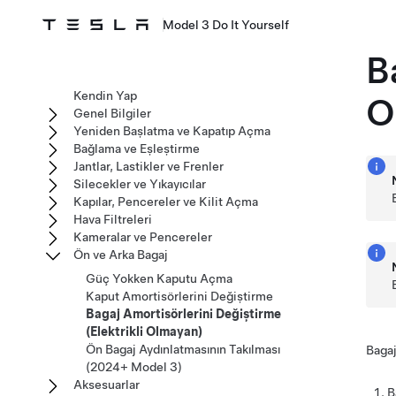
Model 3 Do It Yourself
B
Kendin Yap
O
Genel Bilgiler
Yeniden Başlatma ve Kapatıp Açma
Bağlama ve Eşleştirme
Jantlar, Lastikler ve Frenler
Silecekler ve Yıkayıcılar
Kapılar, Pencereler ve Kilit Açma
Hava Filtreleri
Kameralar ve Pencereler
Ön ve Arka Bagaj
Güç Yokken Kaputu Açma
Kaput Amortisörlerini Değiştirme
Bagaj Amortisörlerini Değiştirme
(Elektrikli Olmayan)
Ön Bagaj Aydınlatmasının Takılması
Bagaj
(2024+ Model 3)
Aksesuarlar
B