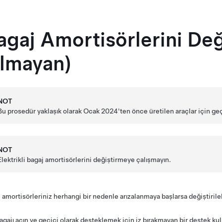
agaj Amortisörlerini Deği
lmayan)
NOT
Bu prosedür yaklaşık olarak Ocak 2024'ten önce üretilen araçlar için geç
NOT
Elektrikli bagaj amortisörlerini değiştirmeye çalışmayın.
 amortisörleriniz herhangi bir nedenle arızalanmaya başlarsa değiştirileb
agajı açın ve geçici olarak desteklemek için iz bırakmayan bir destek kul