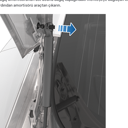
rdından amortisörü araçtan çıkarın.