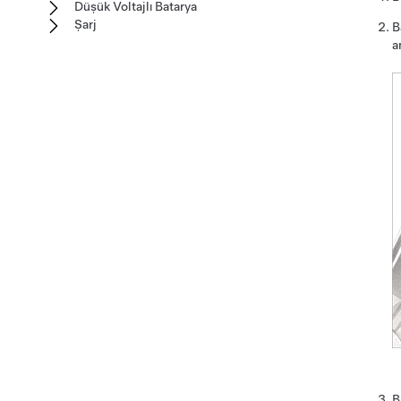
Düşük Voltajlı Batarya
Şarj
B
a
B