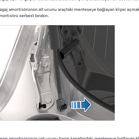
agaj amortisörünün alt ucunu araçtaki menteşeye bağlayan klipsi açmak i
mortisörü serbest bırakın.
agaj amortisörünün üst ucunu bagaj kapağındaki menteşeye bağlayan klip