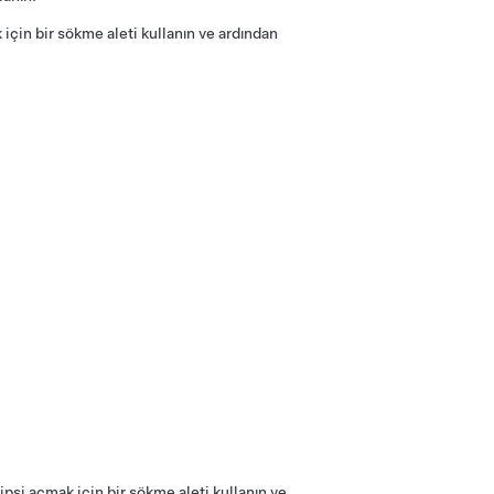
çin bir sökme aleti kullanın ve ardından
si açmak için bir sökme aleti kullanın ve