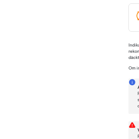
Indik
rekom
däckt
Om in