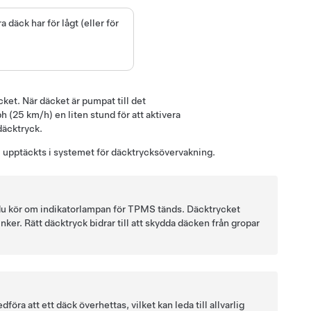
a däck har för lågt (eller för
ket. När däcket är pumpat till det
(25 km/h) en liten stund för att aktivera
däcktryck.
fel upptäckts i systemet för däcktrycksövervakning.
du kör om indikatorlampan för TPMS tänds. Däcktrycket
er. Rätt däcktryck bidrar till att skydda däcken från gropar
öra att ett däck överhettas, vilket kan leda till allvarlig