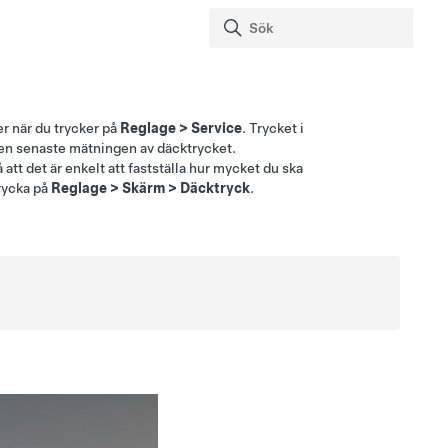
er
när du trycker på
Reglage
>
Service
. Trycket i
den senaste mätningen av däcktrycket.
t det är enkelt att fastställa hur mycket du ska
trycka på
Reglage
>
Skärm
>
Däcktryck
.