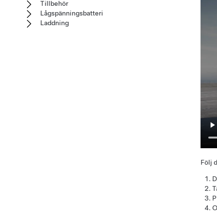
Tillbehör
Lågspänningsbatteri
Laddning
Följ 
D
T
P
O