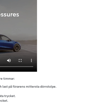
tre timmar:
last på förarens mittersta dörrstolpe.
ta trycket.
ycket.