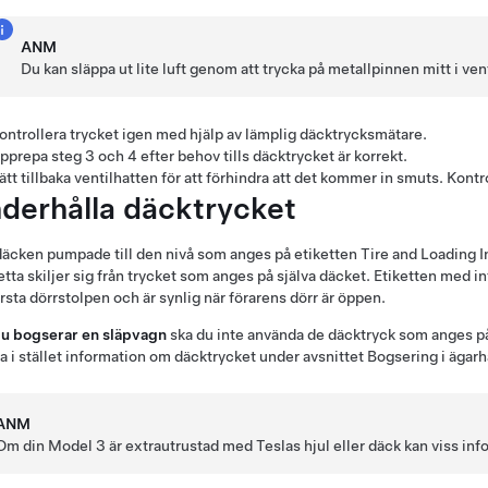
ANM
Du kan släppa ut lite luft genom att trycka på metallpinnen mitt i ven
ontrollera trycket igen med hjälp av lämplig däcktrycksmätare.
pprepa steg 3 och 4 efter behov tills däcktrycket är korrekt.
ätt tillbaka ventilhatten för att förhindra att det kommer in smuts. Kont
derhålla däcktrycket
däcken pumpade till den nivå som anges på etiketten Tire and Loading I
tta skiljer sig från trycket som anges på själva däcket. Etiketten med 
rsta dörrstolpen och är synlig när förarens dörr är öppen.
u bogserar en släpvagn
ska du inte använda de däcktryck som anges på
 i stället information om däcktrycket under avsnittet Bogsering i äga
ANM
Om din
Model 3
är extrautrustad med Teslas hjul eller däck kan viss info