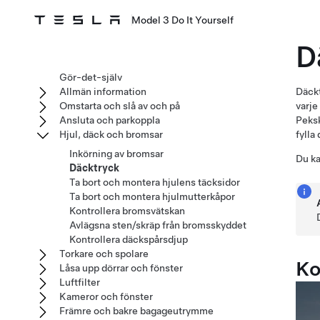
Model 3 Do It Yourself
D
Gör-det-själv
Allmän information
Däck
Omstarta och slå av och på
varje
Ansluta och parkoppla
Peksk
Hjul, däck och bromsar
fylla
Inkörning av bromsar
Du ka
Däcktryck
Ta bort och montera hjulens täcksidor
Ta bort och montera hjulmutterkåpor
Kontrollera bromsvätskan
Avlägsna sten/skräp från bromsskyddet
Kontrollera däckspårsdjup
Torkare och spolare
Ko
Låsa upp dörrar och fönster
Luftfilter
Kameror och fönster
Främre och bakre bagageutrymme