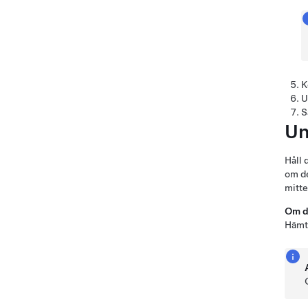
K
U
S
Un
Håll 
om de
mitte
Om d
Hämta