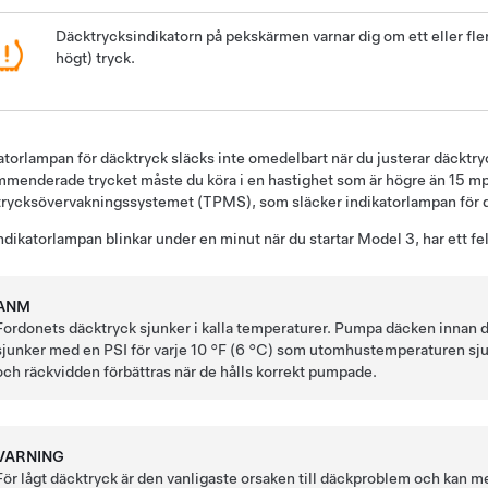
Däcktrycksindikatorn på
pekskärmen
varnar dig om ett eller fler
högt) tryck.
atorlampan för däcktryck släcks inte omedelbart när du justerar däcktryc
menderade trycket måste du köra i en hastighet som är högre än 15 mph 
rycksövervakningssystemet (TPMS), som släcker indikatorlampan för 
dikatorlampan blinkar under en minut när du startar
Model 3
, har ett 
ANM
Fordonets däcktryck sjunker i kalla temperaturer. Pumpa däcken innan 
sjunker med en PSI för varje 10 °F (6 °C) som utomhustemperaturen sjunk
och räckvidden förbättras när de hålls korrekt pumpade.
VARNING
För lågt däcktryck är den vanligaste orsaken till däckproblem och kan medf