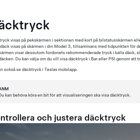
äcktryck
tryck visas på pekskärmen
i sektionen med kort på bilstatusskärmen ell
 däck visas på skärmen i din
Model 3
, tillsammans med tidpunkten för 
ärmen visar dessutom fordonets rekommenderade tryck i kalla däck, så at
 däcken. Du kan välja om du vill visa däcktryck i Bar eller PSI genom att 
n också se däcktryck i Teslas mobilapp.
ANM
Du kan behöva köra en bit för att visualiseringen ska visa däcktryck.
ntrollera och justera däcktryck