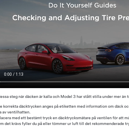
dessa steg när däcken är kalla och
Model 3
har stått stilla under mer än 
e korrekta däcktrycken anges på etiketten med information om däck och 
a av ventilhatten.
lacera med ett bestämt tryck en däcktrycksmätare på ventilen för att mä
m det krävs fyller du på eller tömmer ur luft till det rekommenderade tr