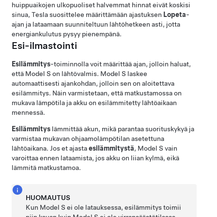
huippuaikojen ulkopuoliset halvemmat hinnat eivät koskisi
sinua, Tesla suosittelee määrittämään ajastuksen
Lopeta
-
ajan ja lataamaan suunniteltuun lähtöhetkeen asti, jotta
energiankulutus pysyy pienempänä.
Esi-ilmastointi
Esilämmitys
-toiminnolla voit määrittää ajan, jolloin haluat,
että
Model S
on lähtövalmis.
Model S
laskee
automaattisesti ajankohdan, jolloin sen on aloitettava
esilämmitys. Näin varmistetaan, että matkustamossa on
mukava lämpötila ja akku on esilämmitetty lähtöaikaan
mennessä.
Esilämmitys
lämmittää akun, mikä parantaa suorituskykyä ja
varmistaa mukavan ohjaamolämpötilan asetettuna
lähtöaikana. Jos et ajasta
esilämmitystä
,
Model S
vain
varoittaa ennen lataamista, jos akku on liian kylmä, eikä
lämmitä matkustamoa.
HUOMAUTUS
Kun
Model S
ei ole latauksessa, esilämmitys toimii