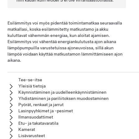
niin kauan kuin
Model S
ei ole virransäästötilassa.
Esilämmitys voi myös pidentää toimintamatkaa seuraavalla
matkallasi, koska esilämmitetty matkustamo ja akku
kuluttavat vähemmän energiaa, kun aloitat ajamisen.
Esilämmitys voi vähentää energiankulutusta ajon aikana
lämpöpumpuilla varustetuissa ajoneuvoissa, sillä akun
lämpöä voidaan käyttää matkustamon lämmittämiseen ajon
aikana.
Tee-se-itse
Yleisiä tietoja
Käynnistäminen ja uudelleenkäynnistäminen
Yhdistäminen ja pariliitoksen muodostaminen
Pyörät, renkaat ja jarrut
Lasinpyyhkimet ja -pesimet
Ilmansuodattimet
Etu- ja takatavaratila
Kamerat
Lisävarusteet