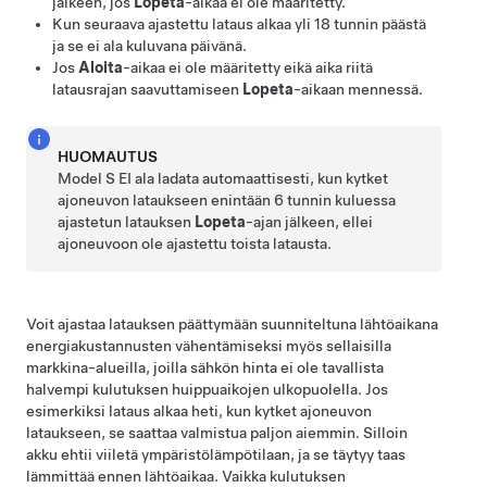
jälkeen, jos
Lopeta
-aikaa ei ole määritetty.
Kun seuraava ajastettu lataus alkaa yli 18 tunnin päästä
ja se ei ala kuluvana päivänä.
Jos
Aloita
-aikaa ei ole määritetty eikä aika riitä
latausrajan saavuttamiseen
Lopeta
-aikaan mennessä.
HUOMAUTUS
Model S
EI ala ladata automaattisesti, kun kytket
ajoneuvon lataukseen enintään 6 tunnin kuluessa
ajastetun latauksen
Lopeta
-ajan jälkeen, ellei
ajoneuvoon ole ajastettu toista latausta.
Voit ajastaa latauksen päättymään suunniteltuna lähtöaikana
energiakustannusten vähentämiseksi myös sellaisilla
markkina-alueilla, joilla sähkön hinta ei ole tavallista
halvempi kulutuksen huippuaikojen ulkopuolella. Jos
esimerkiksi lataus alkaa heti, kun kytket ajoneuvon
lataukseen, se saattaa valmistua paljon aiemmin. Silloin
akku ehtii viiletä ympäristölämpötilaan, ja se täytyy taas
lämmittää ennen lähtöaikaa. Vaikka kulutuksen