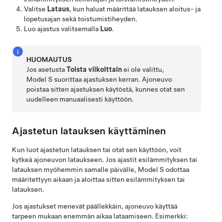
Valitse
Lataus
, kun haluat määrittää latauksen aloitus- ja
lopetusajan sekä toistumistiheyden.
Luo ajastus valitsemalla
Luo
.
HUOMAUTUS
Jos asetusta
Toista viikoittain
ei ole valittu,
Model S
suorittaa ajastuksen kerran. Ajoneuvo
poistaa sitten ajastuksen käytöstä, kunnes otat sen
uudelleen manuaalisesti käyttöön.
Ajastetun latauksen käyttäminen
Kun luot ajastetun latauksen tai otat sen käyttöön, voit
kytkeä ajoneuvon lataukseen. Jos ajastit esilämmityksen tai
latauksen myöhemmin samalle päivälle,
Model S
odottaa
määritettyyn aikaan ja aloittaa sitten esilämmityksen tai
latauksen.
Jos ajastukset menevät päällekkäin, ajoneuvo käyttää
tarpeen mukaan enemmän aikaa lataamiseen. Esimerkki: