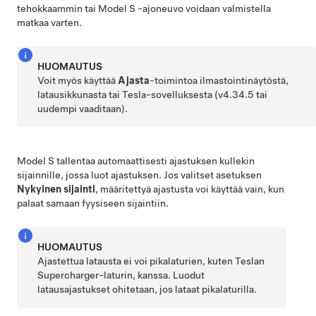
tehokkaammin tai
Model S
-ajoneuvo voidaan valmistella
matkaa varten.
HUOMAUTUS
Voit myös käyttää
Ajasta
-toimintoa ilmastointinäytöstä,
latausikkunasta tai Tesla-sovelluksesta (v4.34.5 tai
uudempi vaaditaan).
Model S
tallentaa automaattisesti ajastuksen kullekin
sijainnille, jossa luot ajastuksen. Jos valitset asetuksen
Nykyinen sijainti
, määritettyä ajastusta voi käyttää vain, kun
palaat samaan fyysiseen sijaintiin.
HUOMAUTUS
Ajastettua latausta ei voi pikalaturien, kuten Teslan
Supercharger-laturin, kanssa. Luodut
latausajastukset ohitetaan, jos lataat pikalaturilla.