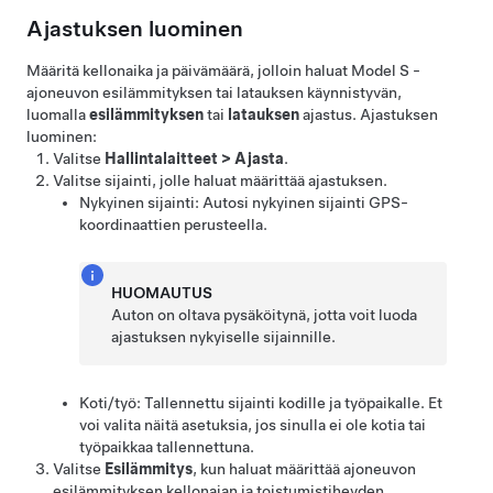
Ajastuksen luominen
Määritä kellonaika ja päivämäärä, jolloin haluat
Model S
-
ajoneuvon esilämmityksen tai latauksen käynnistyvän,
luomalla
esilämmityksen
tai
latauksen
ajastus. Ajastuksen
luominen:
Valitse
Hallintalaitteet
>
Ajasta
.
Valitse sijainti, jolle haluat määrittää ajastuksen.
Nykyinen sijainti: Autosi nykyinen sijainti GPS-
koordinaattien perusteella.
HUOMAUTUS
Auton on oltava pysäköitynä, jotta voit luoda
ajastuksen nykyiselle sijainnille.
Koti/työ: Tallennettu sijainti kodille ja työpaikalle. Et
voi valita näitä asetuksia, jos sinulla ei ole kotia tai
työpaikkaa tallennettuna.
Valitse
Esilämmitys
, kun haluat määrittää ajoneuvon
esilämmityksen kellonajan ja toistumistiheyden.