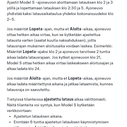
Ajastit
Model S
-ajoneuvon aloittamaan latauksen klo 2 ja 3
yöllä ja lopettamaan latauksen klo 2:30 ja 5. Ajoneuvo
yhdistää kaksi latausaikataulua yhdeksi kokonaisuudeksi klo
2–5.
Jos määrität
Lopeta
-ajan, mutta et
Aloita
-aikaa, ajoneuvo
ottaa hetken aikaa virtaa, kun se kytketään ajastettua
latausta varten (saatat kuulla naksahduksen), jotta
latausrajan mukainen aloitusaika voidaan laskea. Esimerkki:
Määrität
Lopeta
-ajaksi klo 2 ja ajoneuvo tarvitsee 2 tuntia
aikaa ladata latausrajaan. Jos kytket ajoneuvon klo 21,
Model S
ottaa hetken aikaa virtaa laskeakseen aloitusajan ja
alkaa ladata klo 24.
Jos määrität
Aloita
-ajan, mutta et
Lopeta
-aikaa, ajoneuvo
alkaa ladata määritettynä aikana ja jatkaa lataamista, kunnes
latausraja on saavutettu.
Tietyissä tilanteissa
ajastettu lataus
alkaa välittömästi.
Näitä tilanteita voi syntyä, kun
Model S
kytketään
verkkovirtaan:
Ajastetun latauksen aikana.
Enintään 6 tuntia ajastetun latauksen käynnistymisen