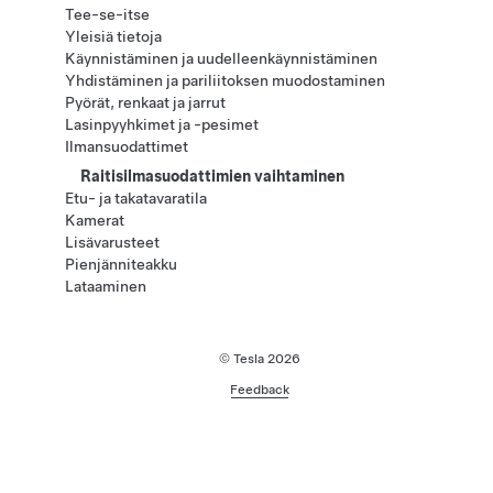
Tee-se-itse
Yleisiä tietoja
Käynnistäminen ja uudelleenkäynnistäminen
Yhdistäminen ja pariliitoksen muodostaminen
Pyörät, renkaat ja jarrut
Lasinpyyhkimet ja -pesimet
Ilmansuodattimet
Raitisilmasuodattimien vaihtaminen
Etu- ja takatavaratila
Kamerat
Lisävarusteet
Pienjänniteakku
Lataaminen
© Tesla
2026
Feedback