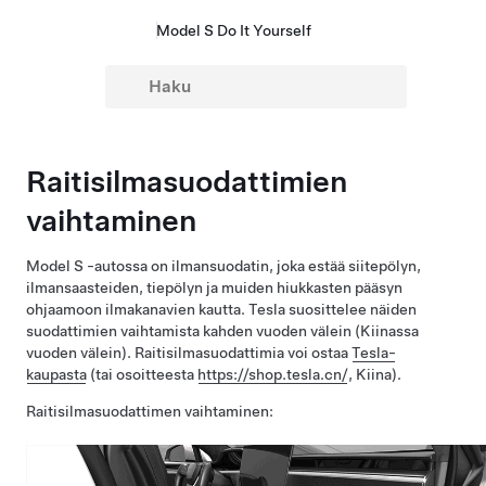
Model S Do It Yourself
Raitisilmasuodattimien
vaihtaminen
Model S
-autossa on ilmansuodatin, joka estää siitepölyn,
ilmansaasteiden, tiepölyn ja muiden hiukkasten pääsyn
ohjaamoon ilmakanavien kautta. Tesla suosittelee näiden
suodattimien vaihtamista kahden vuoden välein (Kiinassa
vuoden välein). Raitisilmasuodattimia voi ostaa
Tesla-
kaupasta
(tai osoitteesta
https://shop.tesla.cn/
, Kiina)
.
Raitisilmasuodattimen vaihtaminen: