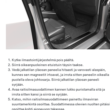
Kytke ilmastointijärjestelmä pois päältä.
Siirrä oikeanpuoleinen etuistuin täysin taakse.
Vedä jalkatilan yläosan paneelia hitaasti ja varovasti alaspäin,
kunnes sen magneetit irtoavat, ja irrota sitten paneelin oikealla
puolella oleva johtosarja. Siirrä jalkatilan yläosan paneeli
syrjään.
Avaa raitisilmasuodattimen kannen lukko puristamalla sitä ja
irrota sitten kansi ja siirrä se syrjään.
Katso, mihin raitisilmasuodattimeen painettu ilmavirran
suuntamerkintä osoittaa. Suodattimessa olevien nuolten pitäisi
osoittaa kohti ajoneuvon takaosaa.