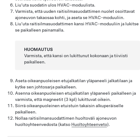
Liu’uta suodatin ulos HVAC-moduulista.
Varmista, että uuden raitisilmasuodattimen nuolet osoittavat
ajoneuvon takaosaa kohti, ja aseta se HVAC-moduuliin.
Liu’uta raitisilmasuodattimen kansi HVAC-moduuliin ja lukitse
se paikalleen painamalla.
HUOMAUTUS
Varmista, että kansi on lukittunut kokonaan ja tiiviisti
paikalleen.
Aseta oikeanpuoleisen etujalkatilan yläpaneeli jalkatilaan ja
kytke sen johtosarja paikalleen.
Asenna oikeanpuoleisen etujalkatilan yläpaneeli paikalleen ja
varmista, että magneetit (3 kpl) lukittuvat oikein.
Siirrä oikeanpuoleinen etuistuin takaisin alkuperäiselle
paikalleen.
Nollaa raitisilmansuodattimen huoltoväli ajoneuvon
huoltoyhteenvedosta (katso
Huoltoyhteenveto
).