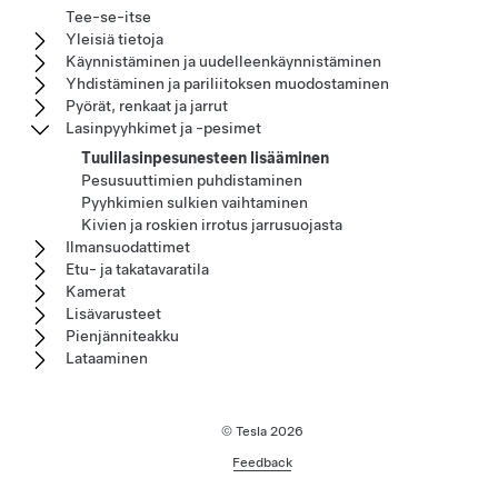
Tee-se-itse
Yleisiä tietoja
Käynnistäminen ja uudelleenkäynnistäminen
Yhdistäminen ja pariliitoksen muodostaminen
Pyörät, renkaat ja jarrut
Lasinpyyhkimet ja -pesimet
Tuulilasinpesunesteen lisääminen
Pesusuuttimien puhdistaminen
Pyyhkimien sulkien vaihtaminen
Kivien ja roskien irrotus jarrusuojasta
Ilmansuodattimet
Etu- ja takatavaratila
Kamerat
Lisävarusteet
Pienjänniteakku
Lataaminen
© Tesla
2026
Feedback