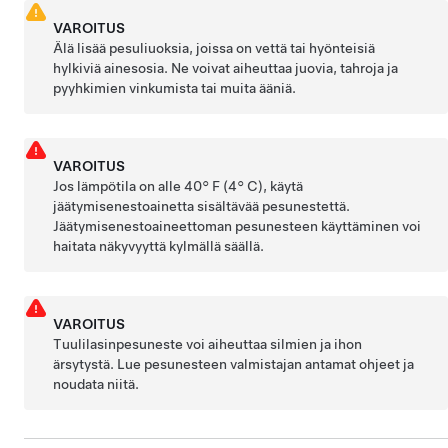
VAROITUS
Älä lisää pesuliuoksia, joissa on vettä tai hyönteisiä
hylkiviä ainesosia. Ne voivat aiheuttaa juovia, tahroja ja
pyyhkimien vinkumista tai muita ääniä.
VAROITUS
Jos lämpötila on alle
40° F (4° C)
, käytä
jäätymisenestoainetta sisältävää pesunestettä.
Jäätymisenestoaineettoman pesunesteen käyttäminen voi
haitata näkyvyyttä kylmällä säällä.
VAROITUS
Tuulilasinpesuneste voi aiheuttaa silmien ja ihon
ärsytystä. Lue pesunesteen valmistajan antamat ohjeet ja
noudata niitä.