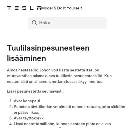
Model S Do It Yourself
Tuulilasinpesunesteen
lisääminen
Ainoa nestesäiliö, johon voit lisätä nestettä itse, on
etutavaratilan takana oleva tuulilasin pesunestesäiliö. Kun
nestemäärä on alhainen,
mittaristossa
näkyy ilmoitus.
Lisää pesunestettä seuraavasti:
Avaa konepelti.
Puhdista täyttökorkin ympäristö ennen irrotusta, jotta säiliöön
ei pääse likaa.
Avaa täyttökorkki.
Lisää nestettä säiliöön, kunnes nesteen pinta on aivan