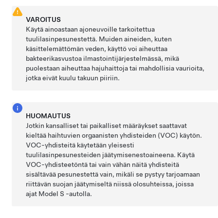
VAROITUS
Käytä ainoastaan ajoneuvoille tarkoitettua
tuulilasinpesunestettä. Muiden aineiden, kuten
käsittelemättömän veden, käyttö voi aiheuttaa
bakteerikasvustoa ilmastointijärjestelmässä, mikä
puolestaan aiheuttaa hajuhaittoja tai mahdollisia vaurioita,
jotka eivät kuulu takuun piiriin.
HUOMAUTUS
Jotkin kansalliset tai paikalliset määräykset saattavat
kieltää haihtuvien orgaanisten yhdisteiden (VOC) käytön.
VOC-yhdisteitä käytetään yleisesti
tuulilasinpesunesteiden jäätymisenestoaineena. Käytä
VOC-yhdisteetöntä tai vain vähän näitä yhdisteitä
sisältävää pesunestettä vain, mikäli se pystyy tarjoamaan
riittävän suojan jäätymiseltä niissä olosuhteissa, joissa
ajat
Model S
-autolla.