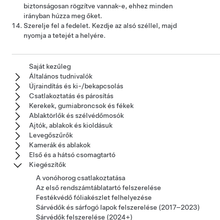
biztonságosan rögzítve vannak-e, ehhez minden
irányban húzza meg őket.
Szerelje fel a fedelet. Kezdje az alsó széllel, majd
nyomja a tetejét a helyére.
Saját kezűleg
Általános tudnivalók
Újraindítás és ki-/bekapcsolás
Csatlakoztatás és párosítás
Kerekek, gumiabroncsok és fékek
Ablaktörlők és szélvédőmosók
Ajtók, ablakok és kioldásuk
Levegőszűrők
Kamerák és ablakok
Első és a hátsó csomagtartó
Kiegészítők
A vonóhorog csatlakoztatása
Az első rendszámtáblatartó felszerelése
Festékvédő fóliakészlet felhelyezése
Sárvédők és sárfogó lapok felszerelése (2017–2023)
Sárvédők felszerelése (2024+)