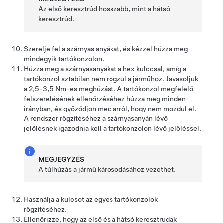
Az első keresztrúd hosszabb, mint a hátsó
keresztrúd.
Szerelje fel a szárnyas anyákat, és kézzel húzza meg
mindegyik tartókonzolon.
Húzza meg a szárnyasanyákat a hex kulccsal, amíg a
tartókonzol sztabilan nem rögzül a járműhöz. Javasoljuk
a 2,5-3,5 Nm-es meghúzást. A tartókonzol megfelelő
felszerelésének ellenőrzéséhez húzza meg minden
irányban, és győződjön meg arról, hogy nem mozdul el.
A rendszer rögzítéséhez a szárnyasanyán lévő
jelölésnek igazodnia kell a tartókonzolon lévő jelöléssel.
MEGJEGYZÉS
A túlhúzás a jármű károsodásához vezethet.
Használja a kulcsot az egyes tartókonzolok
rögzítéséhez.
Ellenőrizze, hogy az első és a hátsó keresztrudak