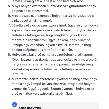
Ismételje meg ezt a lépést a jobb hátsó oldalon.
A nyíl helyén óvatosan húzza vissza a gumitömítést egy
csipeszes szerszámmal.
A csipeszes szerszámot a helyén tartva helyezze be a
sínkapcsot a nyíl helyénél.
Távolítsa el a csipeszes szerszámot, ügyelve arra, hogy a
kapocs illeszkedjen az üveg alatti fém horonyba. Húzza
felfelé és tekergesse, hogy megbizonyosodjon a
megfelelő rögzülésről. Ügyeljen arra, hogy a kampó
közepe egy vonalban legyen a nyíllal. Ismételje meg
ezeket a lépéseket a jármű többi sarkán.
Helyezze a bal első párnát a vezetőoldali első kapocs
fölé. Használja az ikont, hogy azonosítsa és a megfelelő
helyre szerelje fel a megfelelő párnát. Ismételje meg
ezeket a lépéseket a többi párna felhelyezéséhez a
járműre.
A keresztrudak felszerelése: győződjön meg arról, hogy
mind a négy kampó be van akasztva, megfelelő helyen
vannak és függőlegesek. Ezután óvatosan helyezze az
első és hátsó keresztrudakat a párnákra.
MEGJEGYZÉS