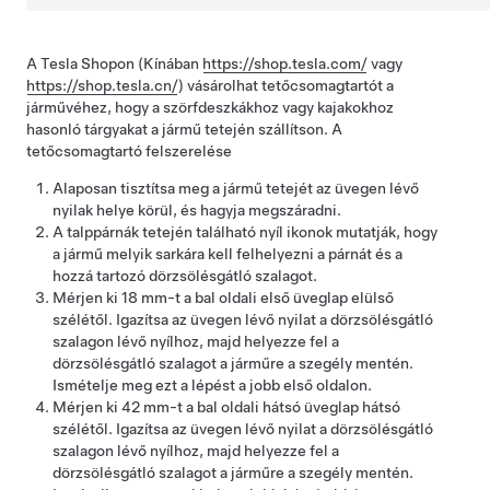
A Tesla Shopon (Kínában
https://shop.tesla.com/
vagy
https://shop.tesla.cn/
) vásárolhat tetőcsomagtartót a
járművéhez, hogy a szörfdeszkákhoz vagy kajakokhoz
hasonló tárgyakat a jármű tetején szállítson. A
tetőcsomagtartó felszerelése
Alaposan tisztítsa meg a jármű tetejét az üvegen lévő
nyilak helye körül, és hagyja megszáradni.
A talppárnák tetején található nyíl ikonok mutatják, hogy
a jármű melyik sarkára kell felhelyezni a párnát és a
hozzá tartozó dörzsölésgátló szalagot.
Mérjen ki
18
mm-t a bal oldali első üveglap elülső
szélétől. Igazítsa az üvegen lévő nyilat a dörzsölésgátló
szalagon lévő nyílhoz, majd helyezze fel a
dörzsölésgátló szalagot a járműre a szegély mentén.
Ismételje meg ezt a lépést a jobb első oldalon.
Mérjen ki
42
mm-t a bal oldali hátsó üveglap hátsó
szélétől. Igazítsa az üvegen lévő nyilat a dörzsölésgátló
szalagon lévő nyílhoz, majd helyezze fel a
dörzsölésgátló szalagot a járműre a szegély mentén.