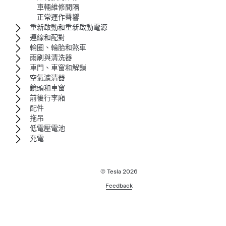
車輛維修間隔
正常運作聲響
重新啟動和重新啟動電源
連線和配對
輪圈、輪胎和煞車
雨刷與清洗器
車門、車窗和解鎖
空氣濾清器
鏡頭和車窗
前後行李廂
配件
拖吊
低電壓電池
充電
© Tesla
2026
Feedback