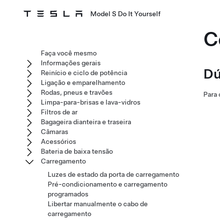
Model S Do It Yourself
C
Faça você mesmo
Informações gerais
Dú
Reinício e ciclo de potência
Ligação e emparelhamento
Rodas, pneus e travões
Para 
Limpa-para-brisas e lava-vidros
Filtros de ar
Bagageira dianteira e traseira
Câmaras
Acessórios
Bateria de baixa tensão
Carregamento
Luzes de estado da porta de carregamento
Pré-condicionamento e carregamento
programados
Libertar manualmente o cabo de
carregamento