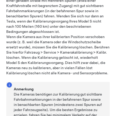
einer geraden Straße mit mehreren Spuren (etwa einer
Kraftfahrstraße mit begrenztem Zugang) mit gut sichtbaren
Fahrbahnmarkierungen (in der befahrenen Spur sowie in
benachbarten Spuren) fahren. Wenden Sie sich nur dann an
Tesla, wenn der Kalibrierungsvorgang Ihres
Model S
nicht
nach
100 Meilen (160 km)
unter den beschriebenen
Bedingungen abgeschlossen ist.
Wenn die Kamera aus ihrer kalibrierten Position verschoben
wurde (z. B. weil die Kamera oder die Windschutzscheibe
ersetzt wurde), müssen Sie die Kalibrierung löschen. Berühren
Sie hierfür
Fahrzeug
>
Service
>
Kamerakalibrierung
>
Kalibr.
löschen
. Wenn die Kalibrierung gelöscht ist, wiederholt
Model S
den Kalibrierungsvorgang. Dies hilft zwar dabei, die
Kameras neu zu kalibrieren, aber in vielen Fällen löst
Kalibrierung löschen
nicht alle Kamera- und Sensorprobleme.
Anmerkung
Die Kameras benötigen zur Kalibrierung gut sichtbare
Fahrbahnmarkierungen in der befahrenen Spur sowie
in benachbarten Spuren (mindestens zwei Spuren auf
jeder Fahrzeugseite). Um die besten Ergebnisse zu
erzielen, fahren Sie bei minimalem Verkehr auf der