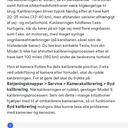
samt Aktive sikkerhedsfunktioner være tilgængelige til
brug. Kalibreringen bliver typisk færdig efter at have kørt
20-25 miles (32-40 km)
, men afstanden varierer afhængigt
af vej- og miljøforhold. Kalibreringen fuldføres f.eks.
hurtigere, når du kører på en lige vej med flere vognbaner,
som f.eks. en motorvej, med meget synlige
vognbaneafmærkninger (på kørebanen såvel som de
tilstødende baner). Du bør kun kontakte Tesla, hvis din
Model S
ikke har afsluttet kalibreringsprocessen efter at
have kørt
100 miles (160 km)
under de beskrevne forhold.
Hvis et kamera flyttes fra dets kalibrerede position (f.eks.
ved udskiftning af kamera eller forrude), skal du rydde
kalibreringen. For at gøre det skal du trykke på
Betjeningsknapper
>
Service
>
Kamerakalibrering
>
Ryd
kalibrering
. Når kalibreringen er ryddet, gentager
Model S
kalibreringsprocessen. Selv om dette i mange situationer
hjælper med til at omkalibrere kameraerne, så vil funktionen
Ryd kalibrering
muligvis ikke kunne løse alle problemer
med kameraer og sensorer.