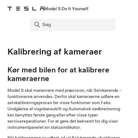
Model S Do It Yourself
Kalibrering af kameraer
Kør med bilen for at kalibrere
kameraerne
Model S
skal manøvrere med præcision, når
Selvkørende
-
funktionerne anvendes. Derfor skal kameraerne udføre en
selvkalibreringsproces før visse funktioner som f.eks.
Undgåelse af vognbaneskift og Automatisk nødbremsning
kan benyttes første gang eller efter visse typer
servicereparationer. For at gøre det bekvemt for dig viser
instrumentpanelet
en statusindikator.
Når kalibreringen er udført, så vil
Selvkørende
-funktioner