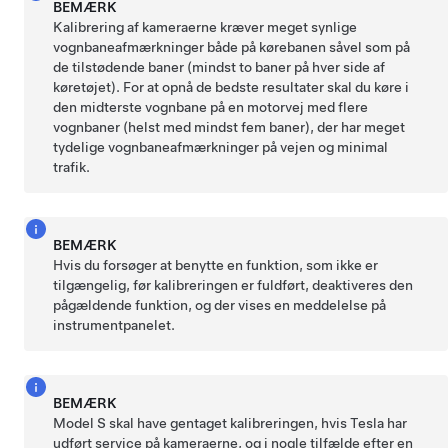
BEMÆRK
Kalibrering af kameraerne kræver meget synlige
vognbaneafmærkninger både på kørebanen såvel som på
de tilstødende baner (mindst to baner på hver side af
køretøjet). For at opnå de bedste resultater skal du køre i
den midterste vognbane på en motorvej med flere
vognbaner (helst med mindst fem baner), der har meget
tydelige vognbaneafmærkninger på vejen og minimal
trafik.
BEMÆRK
Hvis du forsøger at benytte en funktion, som ikke er
tilgængelig, før kalibreringen er fuldført, deaktiveres den
pågældende funktion, og der vises en meddelelse på
instrumentpanelet
.
BEMÆRK
Model S
skal have gentaget kalibreringen, hvis Tesla har
udført service på kameraerne, og i nogle tilfælde efter en