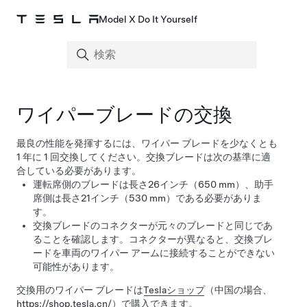
Model X Do It Yourself
ワイパーブレードの交換
最良の性能を発揮するには、ワイパー ブレードを少なくとも
1 年に 1 回交換してください。交換ブレードは次の基準に適
合している必要があります。
運転席側のブレードは長さ
26インチ（650 mm）
、助手
席側は長さ
21インチ（530 mm）
である必要がありま
す。
交換ブレードのコネクターが元々のブレードと同じであ
ることを確認します。コネクターが異なると、交換ブレ
ードを車両のワイパー アームに接続することができない
可能性があります。
交換用のワイパー ブレードは
Teslaショップ
（中国の場合、
https://shop.tesla.cn/
）
で購入できます。