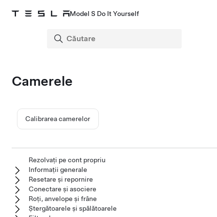
Model S Do It Yourself
Camerele
Calibrarea camerelor
Rezolvați pe cont propriu
Informații generale
Resetare și repornire
Conectare și asociere
Roți, anvelope și frâne
Ștergătoarele și spălătoarele