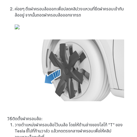
ค่อยๆ ดึงฝาครอบล้อออกเพื่อปลดคลิปวงแหวนที่ยึดฝาครอบเข้ากับ
ล้ออยู่ จากนั้นถอดฝาครอบล้อออกจากรถ
วิธีติดตั้งฝาครอบล้อ:
วางตำแหน่งฝาครอบล้อไว้บนล้อ โดยให้ด้านล่างของโลโก้ "T" ของ
Tesla ชี้ไปที่ก้านวาล์ว แล้วกดตรงกลางฝาครอบเพื่อให้คลิป
วงแหวนล็อกเข้าที่